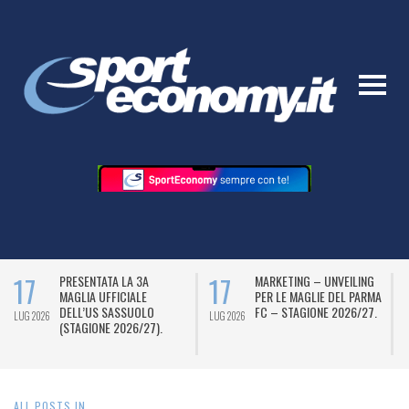
17
17
17
MARKETING – UNVEILING
LA “VETRINA” DI SKY
PER LE MAGLIE DEL PARMA
SPORT PER L’ESTATHÉ
FC – STAGIONE 2026/27.
LBA FACEOFF 2026
UG 2026
LUG 2026
LUG 2
ALL POSTS IN