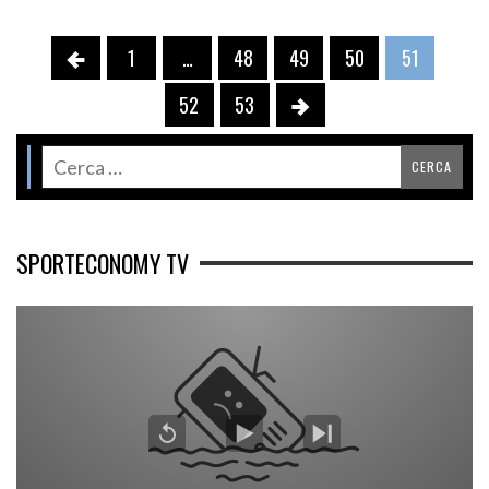
1
…
48
49
50
51
52
53
SPORTECONOMY TV