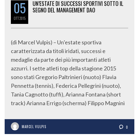
05
UN’ESTATE DI SUCCESSI SPORTIVI SOTTO IL
SEGNO DEL MANAGEMENT DAO
OTT
2015
(di Marcel Vulpis) – Un’estate sportiva
caratterizzata da titoli iridati, successi e
medaglie da parte dei più importanti atleti
azzurri. I sette atleti top della stagione 2015
sono stati Gregorio Paltrinieri (nuoto) Flavia
Pennetta (tennis), Federica Pellegrini (nuoto),
Tania Cagnotto (tuffi), Arianna Fontana (short
track) Arianna Errigo (scherma) Filippo Magnini
MARCEL VULPIS
0