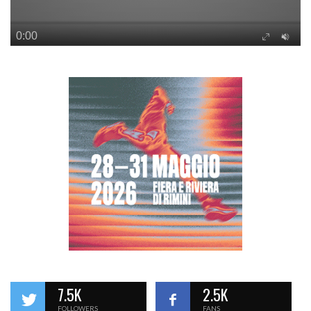
7.5K
2.5K
FOLLOWERS
FANS