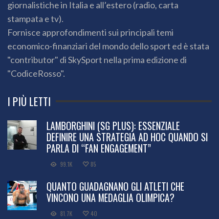
giornalistiche in Italia e all’estero (radio, carta
stampata e tv).
Fornisce approfondimenti sui principali temi
economico-finanziari del mondo dello sport ed è stata
"contributor" di SkySport nella prima edizione di
"CodiceRosso".
I PIÙ LETTI
LAMBORGHINI (SG PLUS): ESSENZIALE
DEFINIRE UNA STRATEGIA AD HOC QUANDO SI
PARLA DI “FAN ENGAGEMENT”
99.1K
85
QUANTO GUADAGNANO GLI ATLETI CHE
VINCONO UNA MEDAGLIA OLIMPICA?
81.7K
40