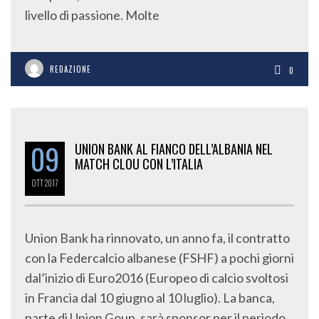
livello di passione. Molte
REDAZIONE
0
09
UNION BANK AL FIANCO DELL’ALBANIA NEL
MATCH CLOU CON L’ITALIA
OTT
2017
Union Bank ha rinnovato, un anno fa, il contratto
con la Federcalcio albanese (FSHF) a pochi giorni
dal’inizio di Euro2016 (Europeo di calcio svoltosi
in Francia dal 10 giugno al 10 luglio). La banca,
parte di Union Goup, sarà sponsor per il periodo