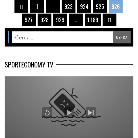
1
…
923
924
925
926
927
928
929
…
1.189
SPORTECONOMY TV