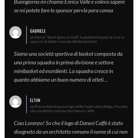
Buongiorno mi chiamo Enrica Valle e volevo sapere
se mi potete fare lo sponsor pervla para canoa
GABRIELE
on Nasce “Sport Sponsor Hub”, la piattaforma per la ricerca
sponsor di atleti e società dilettantistiche
Siamo una società sportiva di basket composta da
una prima squadra in prima divisione e settore
minibasket ed esordienti. La squadra cresce in
quanto abbiamo un buon numero di atleti…
ELTON
on Presentato il nuovo logo della Federcalcio belga. Peccato
che sia identico al marchio Danesi caffè
Ciao Lorenzo! So che il logo di Danesi Caffè è stato
disegnato da un architetto romano il nome di cui non