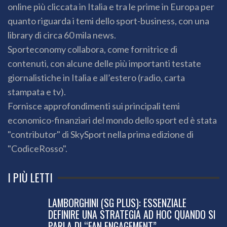
online più cliccata in Italia e tra le prime in Europa per
quanto riguarda i temi dello sport-business, con una
library di circa 60 mila news.
Sporteconomy collabora, come fornitrice di
contenuti, con alcune delle più importanti testate
giornalistiche in Italia e all’estero (radio, carta
stampata e tv).
Fornisce approfondimenti sui principali temi
economico-finanziari del mondo dello sport ed è stata
"contributor" di SkySport nella prima edizione di
"CodiceRosso".
I PIÙ LETTI
LAMBORGHINI (SG PLUS): ESSENZIALE
DEFINIRE UNA STRATEGIA AD HOC QUANDO SI
PARLA DI “FAN ENGAGEMENT”