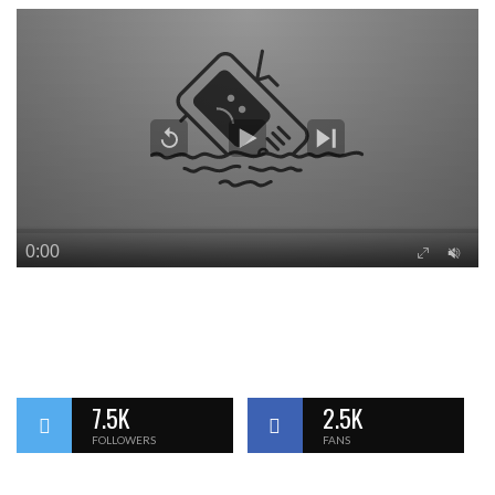
7.5K
2.5K
FOLLOWERS
FANS