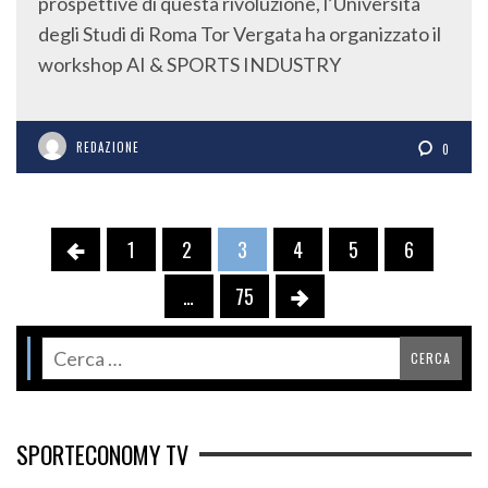
prospettive di questa rivoluzione, l’Università
degli Studi di Roma Tor Vergata ha organizzato il
workshop AI & SPORTS INDUSTRY
REDAZIONE
0
1
2
3
4
5
6
…
75
SPORTECONOMY TV