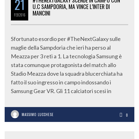
21
#THENEXTGALAXY SCENDE IN CAMPO CON
U.C SAMPDORIA, MA VINCE L’INTER DI
MANCINI
FEB
2016
Sfortunato esordio per #TheNextGalaxy sulle
maglie della Sampdoria che ieri ha perso al
Meazza per 3 reti a 1. La tecnologia Samsung è
stata comunque protagonista del match allo
Stadio Meazza dove la squadra blucerchiata ha
fatto il suo ingresso in campo indossando i
Samsung Gear VR. Gli 11 calciatori scesi in
MASSIMO LUCCHESE
0