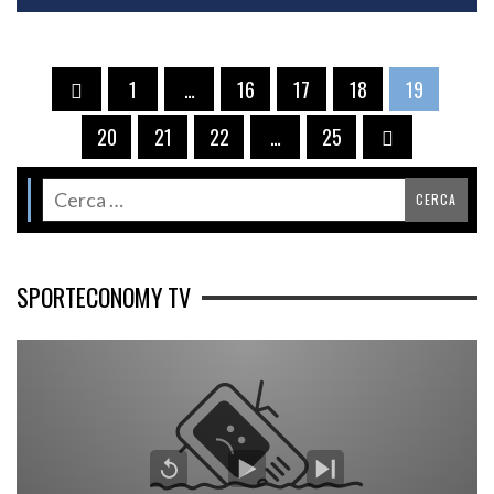
1
…
16
17
18
19
20
21
22
…
25
SPORTECONOMY TV