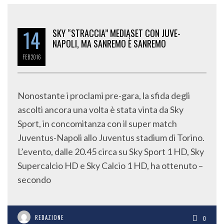
14
SKY “STRACCIA” MEDIASET CON JUVE-
NAPOLI, MA SANREMO È SANREMO
FEB
2016
Nonostante i proclami pre-gara, la sfida degli
ascolti ancora una volta è stata vinta da Sky
Sport, in concomitanza con il super match
Juventus-Napoli allo Juventus stadium di Torino.
L’evento, dalle 20.45 circa su Sky Sport 1 HD, Sky
Supercalcio HD e Sky Calcio 1 HD, ha ottenuto –
secondo
REDAZIONE
0