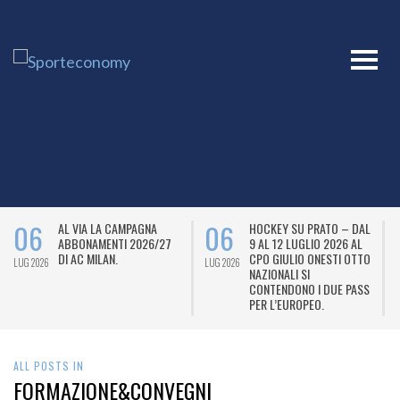
06
06
AL VIA LA CAMPAGNA
HOCKEY SU PRATO – DAL
ABBONAMENTI 2026/27
9 AL 12 LUGLIO 2026 AL
DI AC MILAN.
CPO GIULIO ONESTI OTTO
LUG 2026
LUG 2026
L
NAZIONALI SI
CONTENDONO I DUE PASS
PER L’EUROPEO.
ALL POSTS IN
FORMAZIONE&CONVEGNI