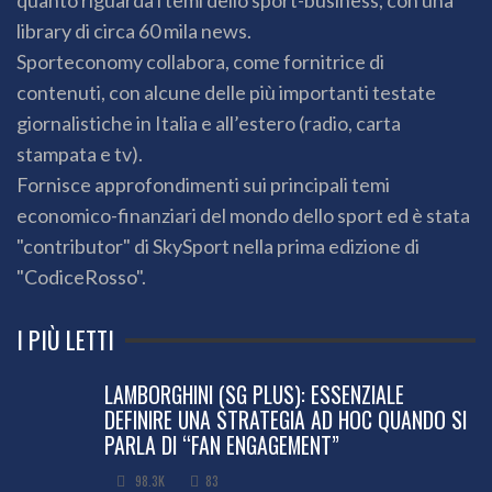
quanto riguarda i temi dello sport-business, con una
library di circa 60 mila news.
Sporteconomy collabora, come fornitrice di
contenuti, con alcune delle più importanti testate
giornalistiche in Italia e all’estero (radio, carta
stampata e tv).
Fornisce approfondimenti sui principali temi
economico-finanziari del mondo dello sport ed è stata
"contributor" di SkySport nella prima edizione di
"CodiceRosso".
I PIÙ LETTI
LAMBORGHINI (SG PLUS): ESSENZIALE
DEFINIRE UNA STRATEGIA AD HOC QUANDO SI
PARLA DI “FAN ENGAGEMENT”
98.3K
83