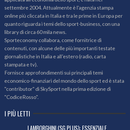
settembre 2004. Attualmente è l'agenzia stampa
online più cliccata in Italia e tra le prime in Europa per
quanto riguarda i temi dello sport-business, con una
library di circa 60 mila news.
Sporteconomy collabora, come fornitrice di
contenuti, con alcune delle più importanti testate
giornalistiche in Italia e all’estero (radio, carta
stampata e tv).
Fornisce approfondimenti sui principali temi
economico-finanziari del mondo dello sport ed è stata
"contributor" di SkySport nella prima edizione di
"CodiceRosso".
I PIÙ LETTI
LAMBORGHINI (SG PLUS): ESSENZIALE