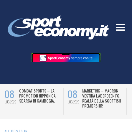
08
08
PORTS – LA
MARKETING – MACRON
MARKETING –
N NIPPONICA
VESTIRÀ L’ABERDEEN FC,
BALL, TARGAT
N CAMBOGIA.
REALTÀ DELLA SCOTTISH
SARÀ IL PALL
LUG 2026
LUG 2026
PREMIERSHIP.
UFFICIALE DEL
BKT.
ALL POSTS IN