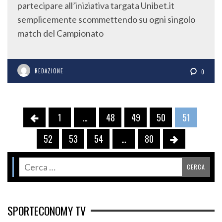
partecipare all’iniziativa targata Unibet.it
semplicemente scommettendo su ogni singolo
match del Campionato
REDAZIONE
0
1
…
48
49
50
51
52
53
54
…
80
SPORTECONOMY TV