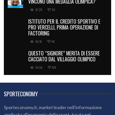
VINCONO UNA MEDAGLIA OLIMPICA?
81.2K
40
ISTITUTO PER IL CREDITO SPORTIVO E
PRO VERCELLI, PRIMA OPERAZIONE DI
FACTORING
66.1K
48
QUESTO “SIGNORE” MERITA DI ESSERE
CACCIATO DAL VILLAGGIO OLIMPICO
56.5K
106
SPORTECONOMY
Sporteconomy.it, market leader nell'informazione
applicata all'economia dello sport, è nata nel