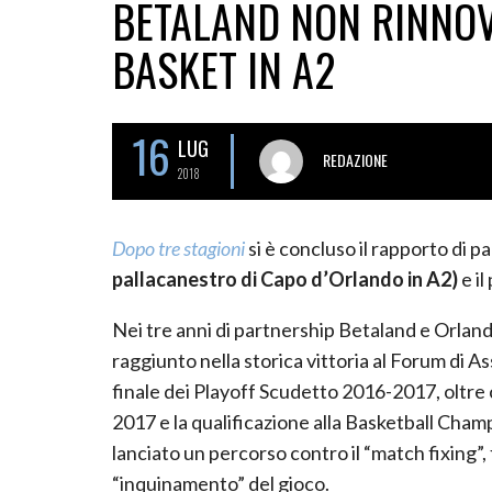
BETALAND NON RINNOV
BASKET IN A2
16
LUG
REDAZIONE
2018
Dopo tre stagioni
si è concluso il rapporto di p
pallacanestro di Capo d’Orlando in A2)
e il
Nei tre anni di partnership Betaland e Orlandin
raggiunto nella storica vittoria al Forum di A
finale dei Playoff Scudetto 2016-2017, oltre c
2017 e la qualificazione alla Basketball Ch
lanciato un percorso contro il “match fixing”,
“inquinamento” del gioco.