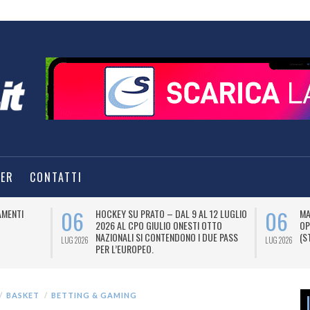
TER
CONTATTI
04
TOTTENHAM-BETANO, MOLTO PIÙ DI UNA
MARKETING – POGAČAR E DM
SPONSORIZZAZIONE. DAL 2027 AL 2029
LEGAME DESTINATO A DURAR
SARÀ ANCHE “REGIONAL PARTNER” DEGLI
SEMPRE: RINNOVATO L’ACCOR
LUG 2026
SPURS.
BASKET
BETTING & GAMING