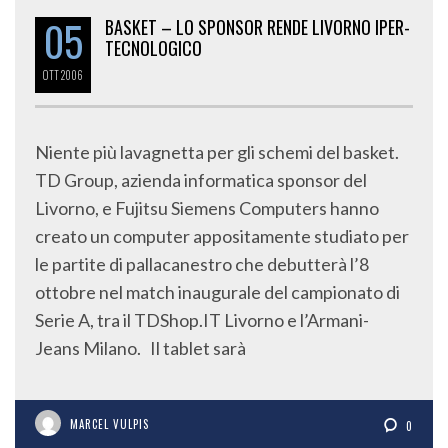
05
BASKET – LO SPONSOR RENDE LIVORNO IPER-
TECNOLOGICO
OTT
2006
Niente più lavagnetta per gli schemi del basket.
TD Group, azienda informatica sponsor del
Livorno, e Fujitsu Siemens Computers hanno
creato un computer appositamente studiato per
le partite di pallacanestro che debutterà l’8
ottobre nel match inaugurale del campionato di
Serie A, tra il TDShop.IT Livorno e l’Armani-
Jeans Milano. Il tablet sarà
MARCEL VULPIS
0