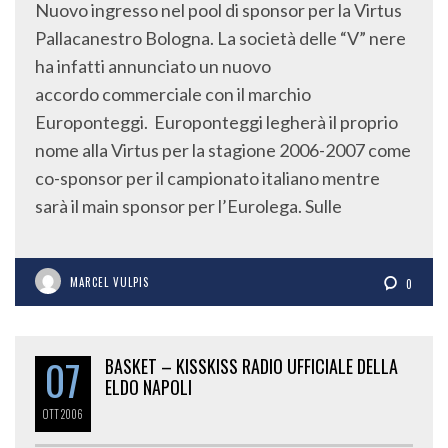
Nuovo ingresso nel pool di sponsor per la Virtus
Pallacanestro Bologna. La società delle “V” nere
ha infatti annunciato un nuovo
accordo commerciale con il marchio
Europonteggi. Europonteggi legherà il proprio
nome alla Virtus per la stagione 2006-2007 come
co-sponsor per il campionato italiano mentre
sarà il main sponsor per l’Eurolega. Sulle
MARCEL VULPIS
0
07
BASKET – KISSKISS RADIO UFFICIALE DELLA
ELDO NAPOLI
OTT
2006