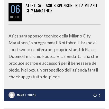
06
ATLETICA – ASICS SPONSOR DELLA MILANO
CITY MARATHON
OTT
2006
Asics sarà sponsor tecnico della Milano City
Marathon, in programma l’8 ottobre. Il brand di
sportswear ospiterà nel proprio stand di Piazza
Duomo il marchio Footcare, azienda italiana che
produce scarpe e accessori per il benessere del
piede. Nel box, un ortopedico dell’azienda farà il
check up gratuito del piede
MARCEL VULPIS
0