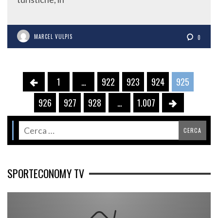
MARCEL VULPIS
0
1
…
922
923
924
925
926
927
928
…
1.007
SPORTECONOMY TV