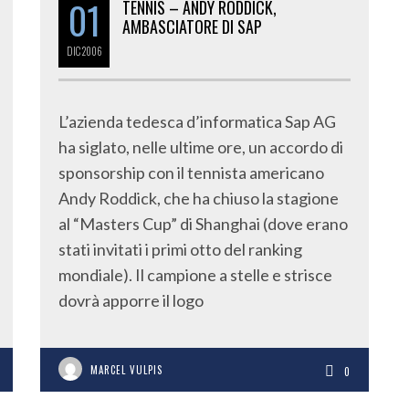
01
TENNIS – ANDY RODDICK,
AMBASCIATORE DI SAP
DIC
2006
L’azienda tedesca d’informatica Sap AG
ha siglato, nelle ultime ore, un accordo di
sponsorship con il tennista americano
Andy Roddick, che ha chiuso la stagione
al “Masters Cup” di Shanghai (dove erano
stati invitati i primi otto del ranking
mondiale). Il campione a stelle e strisce
dovrà apporre il logo
MARCEL VULPIS
0