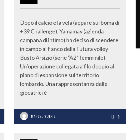
Dopo il calcio e la vela (appare sul boma di
+39 Challenge), Yamamay (azienda
campana di intimo) ha deciso di scendere
in campo al fianco della Futura volley
Busto Arsizio (serie “A2” femminile).
Un’operazione collegata a filo doppio al
piano di espansione sul territorio
lombardo. Una rappresentanza delle
giocatrici è
MARCEL VULPIS
0