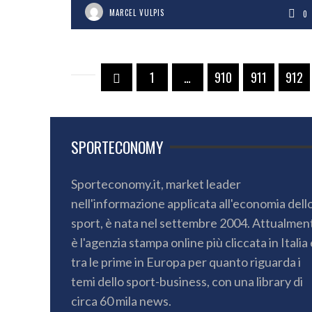
MARCEL VULPIS
0
1
…
910
911
912
SPORTECONOMY
Sporteconomy.it, market leader
nell'informazione applicata all'economia dell
sport, è nata nel settembre 2004. Attualmen
è l'agenzia stampa online più cliccata in Italia 
tra le prime in Europa per quanto riguarda i
temi dello sport-business, con una library di
circa 60 mila news.