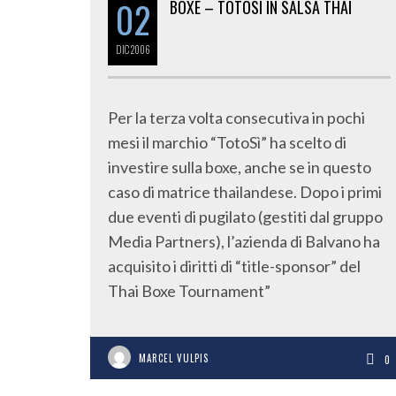
02
BOXE – TOTOSÌ IN SALSA THAI
DIC
2006
Per la terza volta consecutiva in pochi
mesi il marchio “TotoSì” ha scelto di
investire sulla boxe, anche se in questo
caso di matrice thailandese. Dopo i primi
due eventi di pugilato (gestiti dal gruppo
Media Partners), l’azienda di Balvano ha
acquisito i diritti di “title-sponsor” del
Thai Boxe Tournament”
MARCEL VULPIS
0