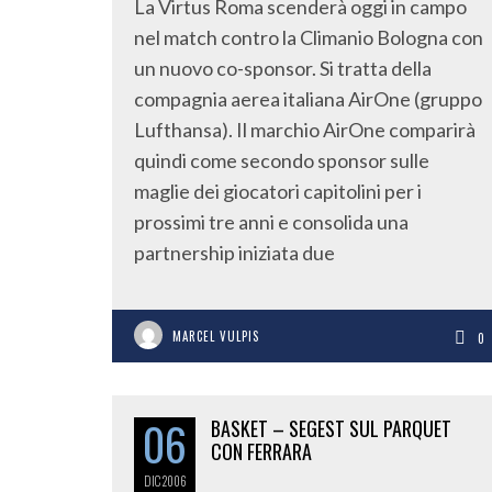
La Virtus Roma scenderà oggi in campo
nel match contro la Climanio Bologna con
un nuovo co-sponsor. Si tratta della
compagnia aerea italiana AirOne (gruppo
Lufthansa). Il marchio AirOne comparirà
quindi come secondo sponsor sulle
maglie dei giocatori capitolini per i
prossimi tre anni e consolida una
partnership iniziata due
MARCEL VULPIS
0
06
BASKET – SEGEST SUL PARQUET
CON FERRARA
DIC
2006