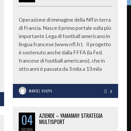
Operazione di immagine della Nfl in terra
di Francia. Nasce il primo portale sulla più
importante Lega di football americano in
lingua francese (www.nfl.fr). Il progetto
è sostenuto anche dalla FFFA (la Fed.
francese di football americano), che in
otto anni è passata da 3 mila a 13 mila
MARCEL VULPIS
0
04
AZIENDE – YAMAMAY: STRATEGIA
MULTISPORT
DIC
2006