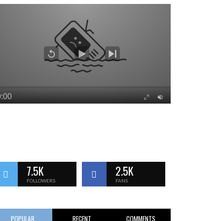
7.5K
2.5K
FOLLOWERS
FANS
POPULAR
RECENT
COMMENTS