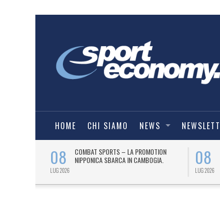
HOME
CHI SIAMO
NEWS
NEWSLET
08
08
O
COMBAT SPORTS – LA PROMOTION
IE A) PER UN
NIPPONICA SBARCA IN CAMBOGIA.
LUG 2026
LUG 2026