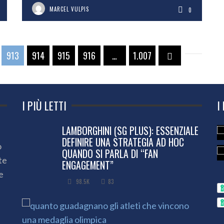
MARCEL VULPIS
0
913
914
915
916
…
1.007
I PIÙ LETTI
I
LAMBORGHINI (SG PLUS): ESSENZIALE
DEFINIRE UNA STRATEGIA AD HOC
o
QUANDO SI PARLA DI “FAN
te
ENGAGEMENT”
e
98.5K
83