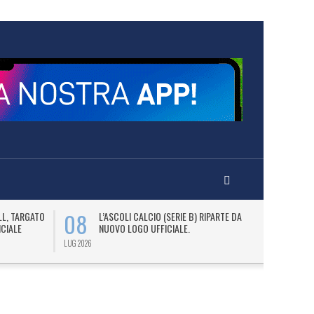
08
09
LL, TARGATO
L’ASCOLI CALCIO (SERIE B) RIPARTE DAL
A
ICIALE
NUOVO LOGO UFFICIALE.
L
C
LUG 2026
LUG 2026