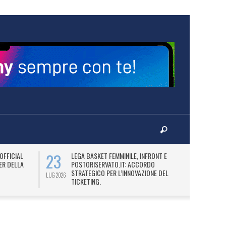
23
26
OFFICIAL
LEGA BASKET FEMMINILE, INFRONT E
E
ER DELLA
POSTORISERVATO.IT: ACCORDO
B
STRATEGICO PER L’INNOVAZIONE DEL
BL
LUG 2026
LUG 2026
TICKETING.
IS