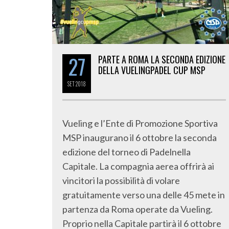
27
PARTE A ROMA LA SECONDA EDIZIONE
DELLA VUELINGPADEL CUP MSP
SET
2018
Vueling e l’Ente di Promozione Sportiva
MSP inaugurano il 6 ottobre la seconda
edizione del torneo di Padelnella
Capitale. La compagnia aerea offrirà ai
vincitori la possibilità di volare
gratuitamente verso una delle 45 mete in
partenza da Roma operate da Vueling.
Proprio nella Capitale partirà il 6 ottobre