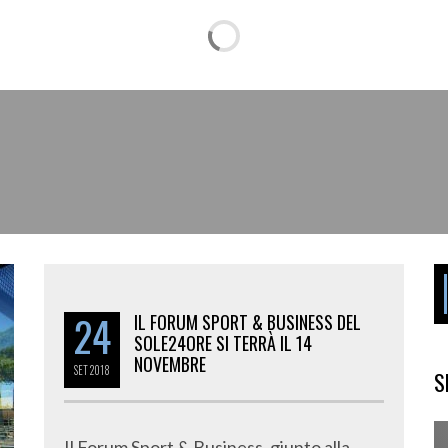
I
24
IL FORUM SPORT & BUSINESS DEL
SOLE24ORE SI TERRÀ IL 14
NOVEMBRE
SET
2018
S
Il Forum Sport & Business, giunto alla