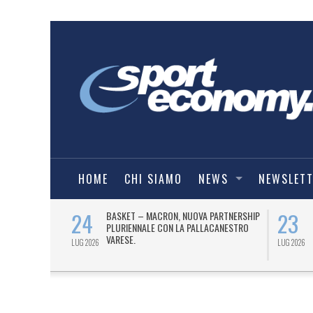
HOME
CHI SIAMO
NEWS
NEWSLET
24
23
TIRÀ L’ASCOLI
BASKET – MACRON, NUOVA PARTNERSHIP
PROSSIMO
PLURIENNALE CON LA PALLACANESTRO
VARESE.
LUG 2026
LUG 2026