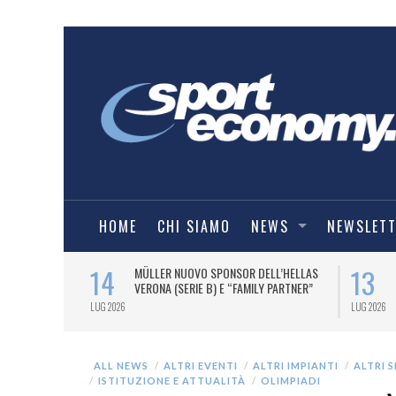
HOME
CHI SIAMO
NEWS
NEWSLET
14
13
A OFFICIAL
MÜLLER NUOVO SPONSOR DELL’HELLAS
NE ITALIANA
VERONA (SERIE B) E “FAMILY PARTNER”
E 2026/27.
LUG 2026
LUG 2026
ALL NEWS
ALTRI EVENTI
ALTRI IMPIANTI
ALTRI 
ISTITUZIONE E ATTUALITÀ
OLIMPIADI