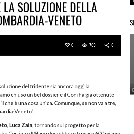
È LA SOLUZIONE DELLA
OMBARDIA-VENETO
S
0
709
0
soluzione del tridente sia ancora oggi la
iamo chiuso un bel dossier e il Coni ha già ottenuto
aci, il che è una cosa unica. Comunque, se non va a tre,
bardia-Veneto”.
eto
,
Luca Zaia
, tornando sul progetto per la
o che Cortina e Milano dovrebbero trovare 600 milioni