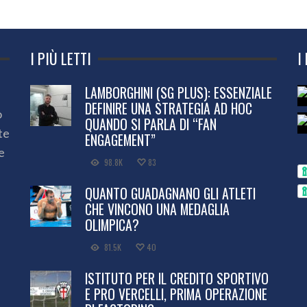
I PIÙ LETTI
I
LAMBORGHINI (SG PLUS): ESSENZIALE
DEFINIRE UNA STRATEGIA AD HOC
o
QUANDO SI PARLA DI “FAN
te
ENGAGEMENT”
e
98.8K
83
QUANTO GUADAGNANO GLI ATLETI
CHE VINCONO UNA MEDAGLIA
OLIMPICA?
81.5K
40
ISTITUTO PER IL CREDITO SPORTIVO
E PRO VERCELLI, PRIMA OPERAZIONE