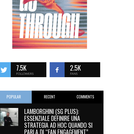
7.5K
2.5K
FOLLOWERS
FANS
POPULAR
RECENT
COMMENTS
LAMBORGHINI (SG PLUS):
ESSENZIALE DEFINIRE UNA
STRATEGIA AD HOC QUANDO SI
PARLA DI “FAN ENGAGEMENT”