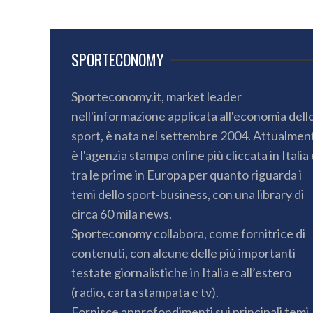
SPORTECONOMY
Sporteconomy.it, market leader
nell'informazione applicata all'economia dell
sport, è nata nel settembre 2004. Attualmen
è l'agenzia stampa online più cliccata in Italia 
tra le prime in Europa per quanto riguarda i
temi dello sport-business, con una library di
circa 60 mila news.
Sporteconomy collabora, come fornitrice di
contenuti, con alcune delle più importanti
testate giornalistiche in Italia e all’estero
(radio, carta stampata e tv).
Fornisce approfondimenti sui principali temi