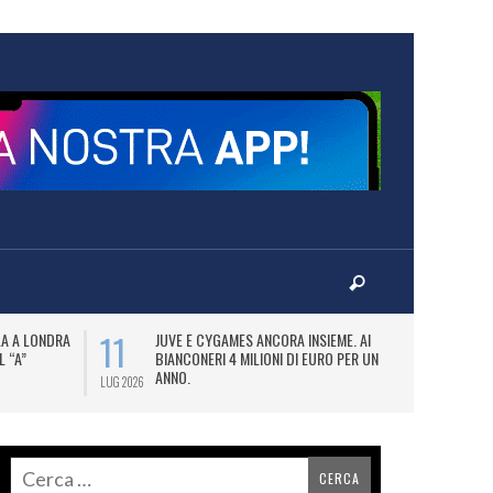
11
14
LA A LONDRA
JUVE E CYGAMES ANCORA INSIEME. AI
VI
L “A”
BIANCONERI 4 MILIONI DI EURO PER UN
S
ANNO.
(E
LUG 2026
LUG 2026
AN