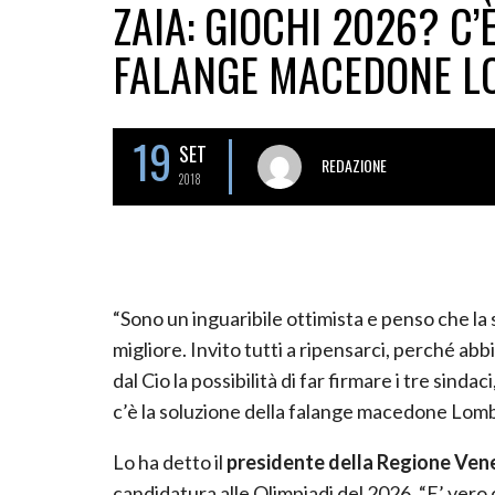
ZAIA: GIOCHI 2026? C’
FALANGE MACEDONE L
19
SET
REDAZIONE
2018
“Sono un inguaribile ottimista e penso che la 
migliore. Invito tutti a ripensarci, perché abb
dal Cio la possibilità di far firmare i tre sind
c’è la soluzione della falange macedone Lom
Lo ha detto il
presidente della Regione Ven
candidatura alle Olimpiadi del 2026. “E’ ver