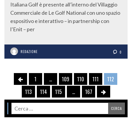
Italiana Golf è presente all’interno del Villaggio
Commerciale de Le Golf National con uno spazio
espositivo e interattivo – in partnership con
l’Enit – per
REDAZIONE
0
1
…
109
110
111
112
113
114
115
…
167