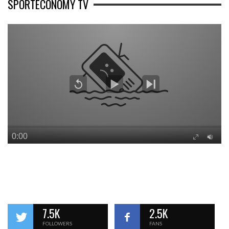
SPORTECONOMY TV
7.5K
2.5K
FOLLOWERS
FANS