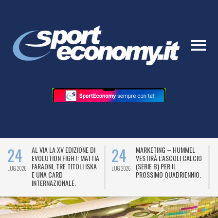
24
24
AL VIA LA XV EDIZIONE DI
MARKETING – HUMMEL
EVOLUTION FIGHT: MATTIA
VESTIRÀ L’ASCOLI CALCIO
FARAONI, TRE TITOLI ISKA
(SERIE B) PER IL
LUG 2026
LUG 2026
L
E UNA CARD
PROSSIMO QUADRIENNIO.
INTERNAZIONALE.