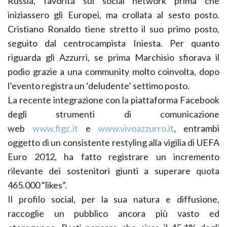
Russia, favorita sul social network prima che
iniziassero gli Europei, ma crollata al sesto posto.
Cristiano Ronaldo tiene stretto il suo primo posto,
seguito dal centrocampista Iniesta. Per quanto
riguarda gli Azzurri, se prima Marchisio sfiorava il
podio grazie a una community molto coinvolta, dopo
l’evento registra un ‘deludente’ settimo posto.
La recente integrazione con la piattaforma Facebook
degli strumenti di comunicazione
web
www.figc.it
e
www.vivoazzurro.it
, entrambi
oggetto di un consistente restyling alla vigilia di UEFA
Euro 2012, ha fatto registrare un incremento
rilevante dei sostenitori giunti a superare quota
465.000 “likes”.
Il profilo social, per la sua natura e diffusione,
raccoglie un pubblico ancora più vasto ed