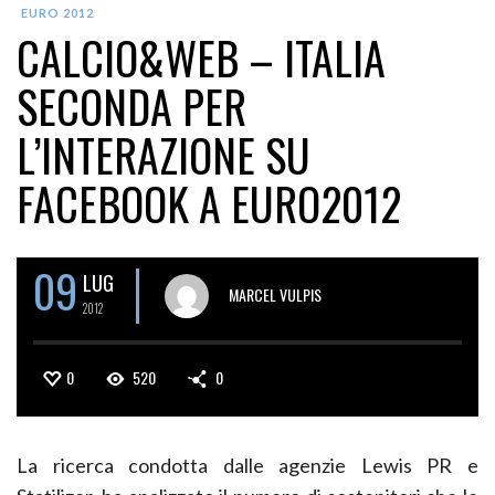
EURO 2012
CALCIO&WEB – ITALIA
SECONDA PER
L’INTERAZIONE SU
FACEBOOK A EURO2012
09
LUG
MARCEL VULPIS
2012
0
520
0
La ricerca condotta dalle agenzie Lewis PR e