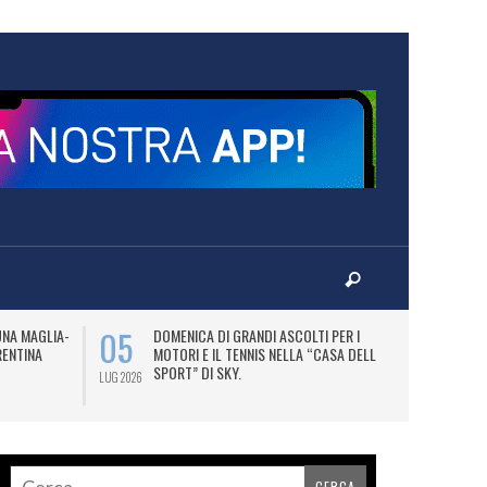
05
07
UNA MAGLIA-
DOMENICA DI GRANDI ASCOLTI PER I
M
RENTINA
MOTORI E IL TENNIS NELLA “CASA DELLO
C
SPORT” DI SKY.
LUG 2026
LUG 2026