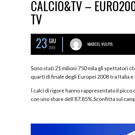
CALCIO&TV – EURO2008
TV
23
GIU
MARCEL VULPIS
2008
Sono stati 21 milioni 750 mila gli spettatori c
quarti di finale degli Europei 2008 tra Italia e 
I calci di rigore hanno rappresentato il picco d
con uno share dell’87.85%.Sconfitta sul campo