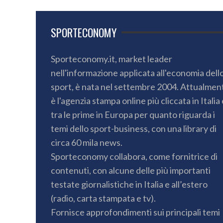
SPORTECONOMY
Sporteconomy.it, market leader
nell'informazione applicata all'economia dell
sport, è nata nel settembre 2004. Attualmen
è l'agenzia stampa online più cliccata in Italia 
tra le prime in Europa per quanto riguarda i
temi dello sport-business, con una library di
circa 60 mila news.
Sporteconomy collabora, come fornitrice di
contenuti, con alcune delle più importanti
testate giornalistiche in Italia e all’estero
(radio, carta stampata e tv).
Fornisce approfondimenti sui principali temi