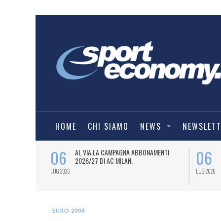
HOME
CHI SIAMO
NEWS
NEWSLET
06
06
SPORT
AL VIA LA CAMPAGNA ABBONAMENTI
6/27) DEL
2026/27 DI AC MILAN.
LUG 2026
LUG 2026
EURO 2008