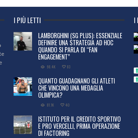
I PIÙ LETTI
I
LAMBORGHINI (SG PLUS): ESSENZIALE
DEFINIRE UNA STRATEGIA AD HOC
o
QUANDO SI PARLA DI “FAN
te
ENGAGEMENT”
e
98.4K
83
QUANTO GUADAGNANO GLI ATLETI
CHE VINCONO UNA MEDAGLIA
OLIMPICA?
81.1K
40
ISTITUTO PER IL CREDITO SPORTIVO
E PRO VERCELLI, PRIMA OPERAZIONE
DI FACTORING