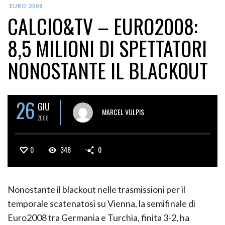
EURO 2008
CALCIO&TV – EURO2008:
8,5 MILIONI DI SPETTATORI
NONOSTANTE IL BLACKOUT
26
GIU
MARCEL VULPIS
2008
0
348
0
Nonostante il blackout nelle trasmissioni per il
temporale scatenatosi su Vienna, la semifinale di
Euro2008 tra Germania e Turchia, finita 3-2, ha