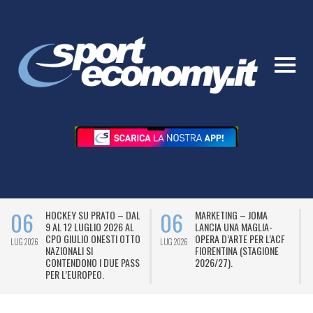
06
06
HOCKEY SU PRATO – DAL
MARKETING – JOMA
9 AL 12 LUGLIO 2026 AL
LANCIA UNA MAGLIA-
CPO GIULIO ONESTI OTTO
OPERA D’ARTE PER L’ACF
LUG 2026
LUG 2026
L
NAZIONALI SI
FIORENTINA (STAGIONE
CONTENDONO I DUE PASS
2026/27).
PER L’EUROPEO.