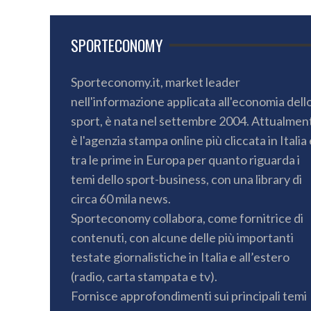
SPORTECONOMY
Sporteconomy.it, market leader
nell'informazione applicata all'economia dell
sport, è nata nel settembre 2004. Attualmen
è l'agenzia stampa online più cliccata in Italia 
tra le prime in Europa per quanto riguarda i
temi dello sport-business, con una library di
circa 60 mila news.
Sporteconomy collabora, come fornitrice di
contenuti, con alcune delle più importanti
testate giornalistiche in Italia e all’estero
(radio, carta stampata e tv).
Fornisce approfondimenti sui principali temi