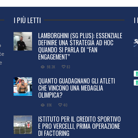
I PIÙ LETTI
I
LAMBORGHINI (SG PLUS): ESSENZIALE
DEFINIRE UNA STRATEGIA AD HOC
o
QUANDO SI PARLA DI “FAN
te
ENGAGEMENT”
e
98.3K
83
QUANTO GUADAGNANO GLI ATLETI
CHE VINCONO UNA MEDAGLIA
OLIMPICA?
81K
40
ISTITUTO PER IL CREDITO SPORTIVO
E PRO VERCELLI, PRIMA OPERAZIONE
DI FACTORING