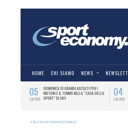
HOME
CHI SIAMO
NEWS
NEWSLET
05
04
A UNA MAGLIA-
DOMENICA DI GRANDI ASCOLTI PER I
IORENTINA
MOTORI E IL TENNIS NELLA “CASA DELLO
SPORT” DI SKY.
LUG 2026
LUG 2026
CALCIO.INTERNAZIONALE