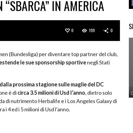
 “SBARCA” IN AMERICA
S
0
199
0
en (Bundesliga) per diventare top partner del club,
stende le sue sponsorship sportive
negli Stati
 dalla prossima stagione sulle maglie del DC
one è di
circa 3.5 milioni di Usd l’anno
, dietro solo
nda di nutrimento Herbalife e i Los Angeles Galaxy di
 4 ed i 5 milioni di Usd l’anno.