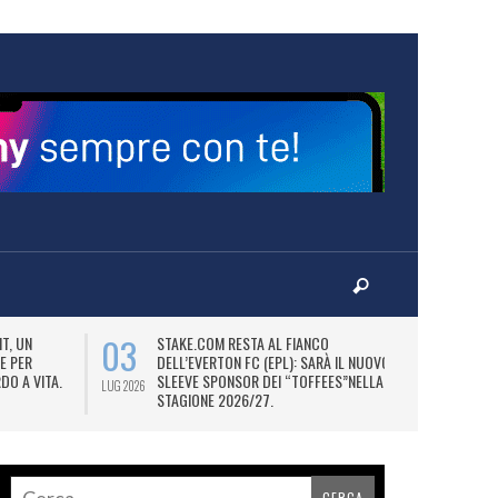
03
06
T, UN
STAKE.COM RESTA AL FIANCO
M
E PER
DELL’EVERTON FC (EPL): SARÀ IL NUOVO
P
DO A VITA.
SLEEVE SPONSOR DEI “TOFFEES”NELLA
“
LUG 2026
LUG 2026
STAGIONE 2026/27.