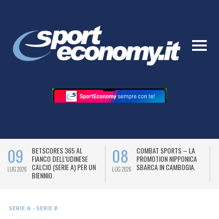
09
08
BETSCORES 365 AL
COMBAT SPORTS – LA
FIANCO DELL’UDINESE
PROMOTION NIPPONICA
CALCIO (SERIE A) PER UN
SBARCA IN CAMBOGIA.
LUG 2026
LUG 2026
L
BIENNIO.
SERIE A - SERIE B