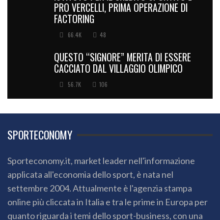
PRO VERCELLI, PRIMA OPERAZIONE DI
FACTORING
66.4K
48
QUESTO “SIGNORE” MERITA DI ESSERE
CACCIATO DAL VILLAGGIO OLIMPICO
56.7K
106
SPORTECONOMY
Sporteconomy.it, market leader nell'informazione
applicata all'economia dello sport, è nata nel
settembre 2004. Attualmente è l'agenzia stampa
online più cliccata in Italia e tra le prime in Europa per
quanto riguarda i temi dello sport-business, con una