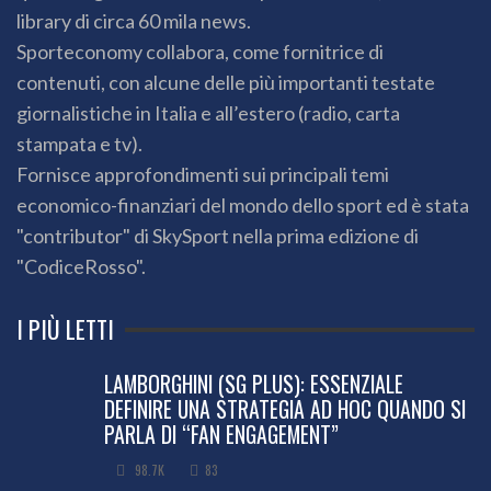
library di circa 60 mila news.
Sporteconomy collabora, come fornitrice di
contenuti, con alcune delle più importanti testate
giornalistiche in Italia e all’estero (radio, carta
stampata e tv).
Fornisce approfondimenti sui principali temi
economico-finanziari del mondo dello sport ed è stata
"contributor" di SkySport nella prima edizione di
"CodiceRosso".
I PIÙ LETTI
LAMBORGHINI (SG PLUS): ESSENZIALE
DEFINIRE UNA STRATEGIA AD HOC QUANDO SI
PARLA DI “FAN ENGAGEMENT”
98.7K
83