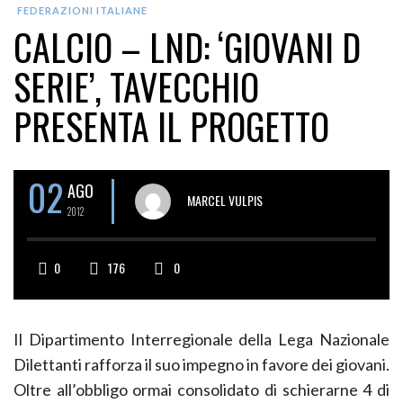
FEDERAZIONI ITALIANE
CALCIO – LND: ‘GIOVANI D
SERIE’, TAVECCHIO
PRESENTA IL PROGETTO
02
AGO
MARCEL VULPIS
2012
0
176
0
Il Dipartimento Interregionale della Lega Nazionale
Dilettanti rafforza il suo impegno in favore dei giovani.
Oltre all’obbligo ormai consolidato di schierarne 4 di