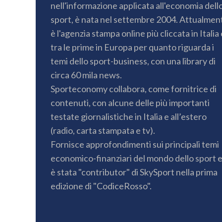
nell'informazione applicata all'economia dell
sport, è nata nel settembre 2004. Attualmen
è l'agenzia stampa online più cliccata in Italia 
tra le prime in Europa per quanto riguarda i
temi dello sport-business, con una library di
circa 60 mila news.
Sporteconomy collabora, come fornitrice di
contenuti, con alcune delle più importanti
testate giornalistiche in Italia e all’estero
(radio, carta stampata e tv).
Fornisce approfondimenti sui principali temi
economico-finanziari del mondo dello sport 
è stata "contributor" di SkySport nella prima
edizione di "CodiceRosso".