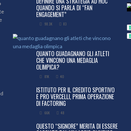
DEFINIRE UNA STRATEGIA AD HOC
o
QUANDO SI PARLA DI “FAN
te
ENGAGEMENT”
e
98.3K
83
QUANTO GUADAGNANO GLI ATLETI
CHE VINCONO UNA MEDAGLIA
OLIMPICA?
81K
40
ISTITUTO PER IL CREDITO SPORTIVO
ed
E PRO VERCELLI, PRIMA OPERAZIONE
DI FACTORING
66K
48
QUESTO “SIGNORE” MERITA DI ESSERE