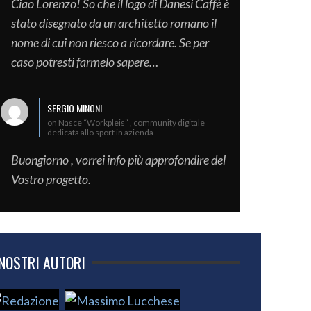
Ciao Lorenzo! So che il logo di Danesi Caffè è
stato disegnato da un architetto romano il
nome di cui non riesco a ricordare. Se per
caso potresti farmelo sapere…
SERGIO MINONI
on Nasce “Workpleis” , community digitale
dedicata allo sport in azienda
Buongiorno , vorrei info più approfondire del
Vostro progetto.
 NOSTRI AUTORI