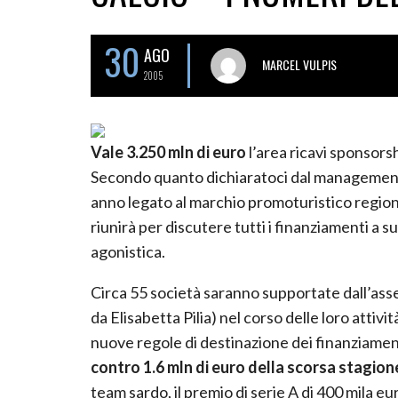
30
AGO
MARCEL VULPIS
2005
Vale 3.250 mln di euro
l’area ricavi sponsors
Secondo quanto dichiaratoci dal management 
anno legato al marchio promoturistico regiona
riunirà per discutere tutti i finanziamenti a s
agonistica.
Circa 55 società saranno supportate dall’ass
da Elisabetta Pilia) nel corso delle loro attivi
nuove regole di destinazione dei finanziamen
contro 1.6 mln di euro della scorsa stagion
team sardo, il premio di serie A di 400 mila e