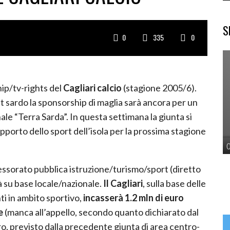
S
0
335
0
hip/tv-rights del
Cagliari calcio
(stagione 2005/6).
sardo la sponsorship di maglia sarà ancora per un
le “Terra Sarda”. In questa settimana la giunta si
upporto dello sport dell’isola per la prossima stagione
essorato pubblica istruzione/turismo/sport (diretto
tà su base locale/nazionale.
Il Cagliari
, sulla base delle
ti in ambito sportivo,
incasserà 1.2 mln di euro
e
(manca all’appello, secondo quanto dichiarato dal
uro, previsto dalla precedente giunta di area centro-