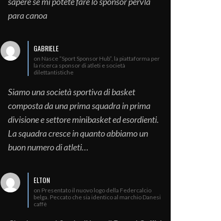
sapere se mi potete fare lo sponsor pervla
para canoa
GABRIELE
on Nasce “Sport Sponsor Hub”, la piattaforma per
la ricerca sponsor di atleti e società
dilettantistiche
Siamo una società sportiva di basket
composta da una prima squadra in prima
divisione e settore minibasket ed esordienti.
La squadra cresce in quanto abbiamo un
buon numero di atleti…
ELTON
on Presentato il nuovo logo della Federcalcio
belga. Peccato che sia identico al marchio Danesi
caffè