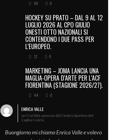
80
0
HOCKEY SU PRATO – DAL 9 AL 12
LUGLIO 2026 AL CPO GIULIO
ONESTI OTTO NAZIONALI SI
CONTENDONO I DUE PASS PER
L’EUROPEO.
12
0
MARKETING – JOMA LANCIA UNA
MAGLIA-OPERA D’ARTE PER L’ACF
FIORENTINA (STAGIONE 2026/27).
44
0
ENRICA VALLE
on Crai title sponsor del Centro Sportivo del
Cagliari calcio
Buongiorno mi chiamo Enrica Valle e volevo