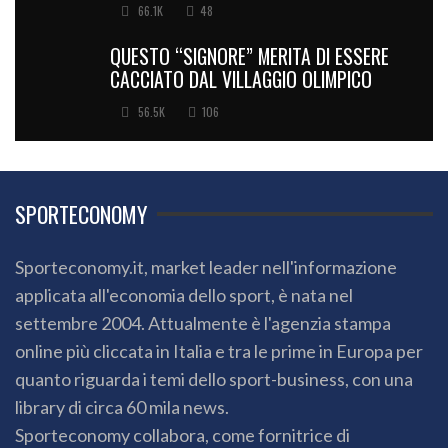
66.1K
48
QUESTO “SIGNORE” MERITA DI ESSERE
CACCIATO DAL VILLAGGIO OLIMPICO
56.5K
106
SPORTECONOMY
Sporteconomy.it, market leader nell'informazione
applicata all'economia dello sport, è nata nel
settembre 2004. Attualmente è l'agenzia stampa
online più cliccata in Italia e tra le prime in Europa per
quanto riguarda i temi dello sport-business, con una
library di circa 60 mila news.
Sporteconomy collabora, come fornitrice di