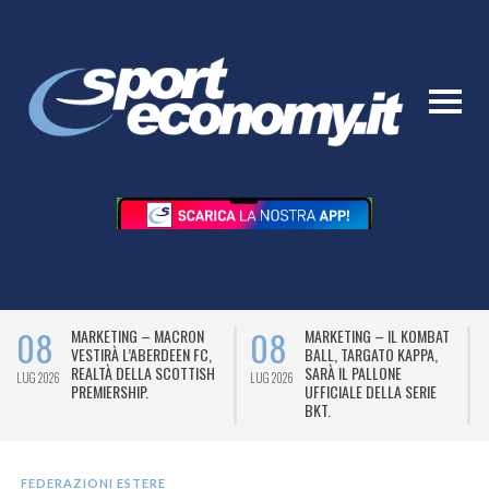
08
08
MARKETING – MACRON
MARKETING – IL KOMBAT
VESTIRÀ L’ABERDEEN FC,
BALL, TARGATO KAPPA,
REALTÀ DELLA SCOTTISH
SARÀ IL PALLONE
LUG 2026
LUG 2026
L
PREMIERSHIP.
UFFICIALE DELLA SERIE
BKT.
FEDERAZIONI ESTERE