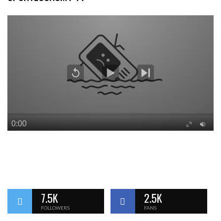
7.5K
2.5K
FOLLOWERS
FANS