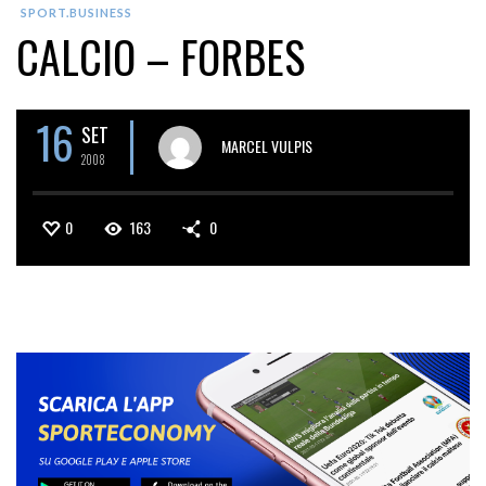
SPORT.BUSINESS
CALCIO – FORBES
16
SET
MARCEL VULPIS
2008
0
163
0