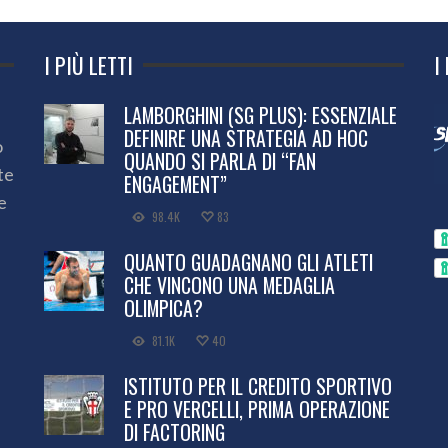
I PIÙ LETTI
I
LAMBORGHINI (SG PLUS): ESSENZIALE
DEFINIRE UNA STRATEGIA AD HOC
o
QUANDO SI PARLA DI “FAN
te
ENGAGEMENT”
e
98.4K
83
QUANTO GUADAGNANO GLI ATLETI
CHE VINCONO UNA MEDAGLIA
OLIMPICA?
81.1K
40
ISTITUTO PER IL CREDITO SPORTIVO
E PRO VERCELLI, PRIMA OPERAZIONE
DI FACTORING