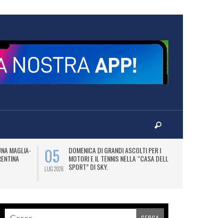
05
07
UNA MAGLIA-
DOMENICA DI GRANDI ASCOLTI PER I
M
RENTINA
MOTORI E IL TENNIS NELLA “CASA DELLO
C
SPORT” DI SKY.
LUG 2026
LUG 2026