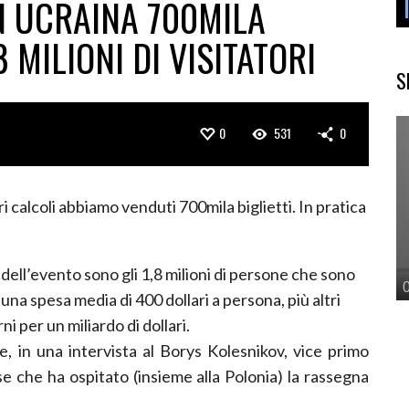
N UCRAINA 700MILA
8 MILIONI DI VISITATORI
S
0
531
0
 calcoli abbiamo venduti 700mila biglietti. In pratica
 dell’evento sono gli 1,8 milioni di persone che sono
na spesa media di 400 dollari a persona, più altri
rni per un miliardo di dollari.
e, in una intervista al Borys Kolesnikov, vice primo
se che ha ospitato (insieme alla Polonia) la rassegna