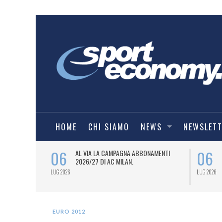
HOME
CHI SIAMO
NEWS
NEWSLET
06
06
SPORT
AL VIA LA CAMPAGNA ABBONAMENTI
6/27) DEL
2026/27 DI AC MILAN.
LUG 2026
LUG 2026
EURO 2012