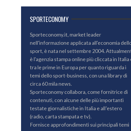
SPORTECONOMY
Sporteconomy.it, market leader
nell'informazione applicata all'economia dell
sport, è nata nel settembre 2004. Attualmen
è l'agenzia stampa online più cliccata in Italia 
tra le prime in Europa per quanto riguarda i
temi dello sport-business, con una library di
circa 60 mila news.
Sporteconomy collabora, come fornitrice di
contenuti, con alcune delle più importanti
testate giornalistiche in Italia e all’estero
(radio, carta stampata e tv).
Fornisce approfondimenti sui principali temi