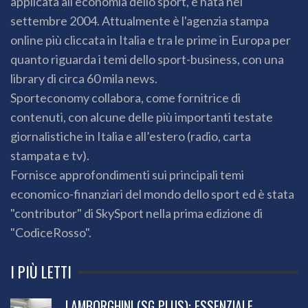
applicata all'economia dello sport, è nata nel
settembre 2004. Attualmente è l'agenzia stampa
online più cliccata in Italia e tra le prime in Europa per
quanto riguarda i temi dello sport-business, con una
library di circa 60 mila news.
Sporteconomy collabora, come fornitrice di
contenuti, con alcune delle più importanti testate
giornalistiche in Italia e all’estero (radio, carta
stampata e tv).
Fornisce approfondimenti sui principali temi
economico-finanziari del mondo dello sport ed è stata
"contributor" di SkySport nella prima edizione di
"CodiceRosso".
I PIÙ LETTI
LAMBORGHINI (SG PLUS): ESSENZIALE