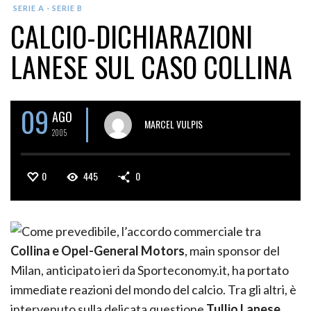
SERIE A - SERIE B
CALCIO-DICHIARAZIONI
LANESE SUL CASO COLLINA
09
AGO
MARCEL VULPIS
2005
0
445
0
Come prevedibile, l’accordo commerciale tra
Collina e Opel-General Motors
, main sponsor del
Milan, anticipato ieri da Sporteconomy.it, ha portato
immediate reazioni del mondo del calcio.
Tra gli altri, è
intervenuto sulla delicata questione
Tullio Lanese
,