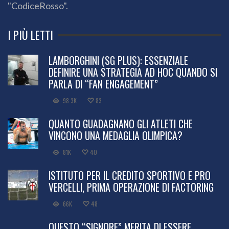
"CodiceRosso".
I PIÙ LETTI
LAMBORGHINI (SG PLUS): ESSENZIALE
DEFINIRE UNA STRATEGIA AD HOC QUANDO SI
PARLA DI “FAN ENGAGEMENT”
98.3K
83
QUANTO GUADAGNANO GLI ATLETI CHE
VINCONO UNA MEDAGLIA OLIMPICA?
81K
40
ISTITUTO PER IL CREDITO SPORTIVO E PRO
VERCELLI, PRIMA OPERAZIONE DI FACTORING
66K
48
QUESTO “SIGNORE” MERITA DI ESSERE