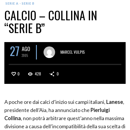
SERIE A - SERIE B
CALCIO – COLLINA IN
“SERIE B”
27
AGO
MARCEL VULPIS
2005
0
428
0
A poche ore dai calci d’inizio sui campi italiani,
Lanese
,
presidente dell’Aia, ha annunciato che
Pierluigi
Collina
, non potrà arbitrare quest’anno nella massima
divisione a causa dell’incompatibilità della sua scelta di