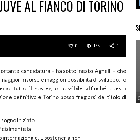
 JUVE AL FIANCO DI TORINO
S
0
165
0
ortante candidatura – ha sottolineato Agnelli – che
 maggiori risorse e maggiori possibilità di sviluppo. Io
mo tutto il sostegno possibile affinché questa
one definitiva e Torino possa fregiarsi del titolo di
 sogno iniziato
ficialmente la
s internazionale. E sostenerla non