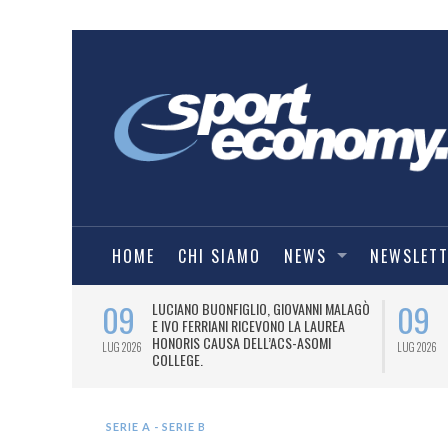
HOME
CHI SIAMO
NEWS
NEWSLET
09
09
PRESTI LA
LUCIANO BUONFIGLIO, GIOVANNI MALAGÒ
ELL’ASOMI
E IVO FERRIANI RICEVONO LA LAUREA
HONORIS CAUSA DELL’ACS-ASOMI
LUG 2026
LUG 2026
COLLEGE.
SERIE A - SERIE B