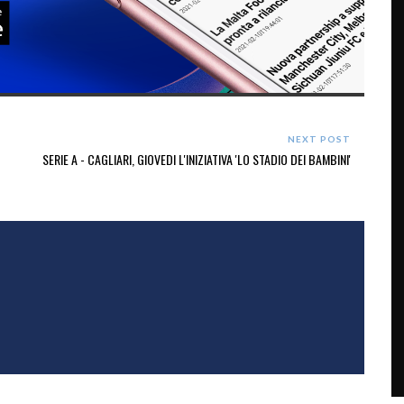
NEXT POST
SERIE A - CAGLIARI, GIOVEDI L'INIZIATIVA 'LO STADIO DEI BAMBINI'