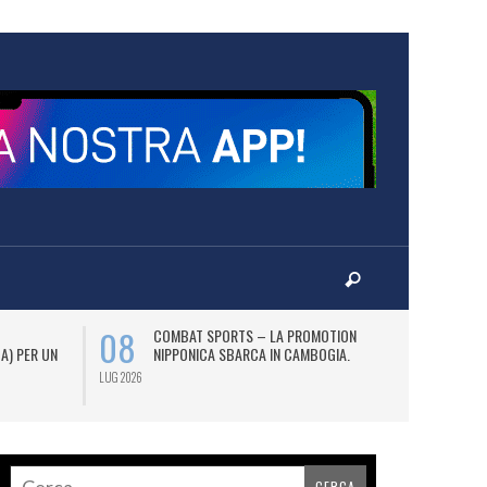
08
12
COMBAT SPORTS – LA PROMOTION
L
 A) PER UN
NIPPONICA SBARCA IN CAMBOGIA.
(2
AS
LUG 2026
LUG 2026