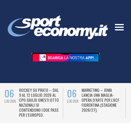
06
06
HOCKEY SU PRATO – DAL
MARKETING – JOMA
9 AL 12 LUGLIO 2026 AL
LANCIA UNA MAGLIA-
CPO GIULIO ONESTI OTTO
OPERA D’ARTE PER L’ACF
LUG 2026
LUG 2026
L
NAZIONALI SI
FIORENTINA (STAGIONE
CONTENDONO I DUE PASS
2026/27).
PER L’EUROPEO.