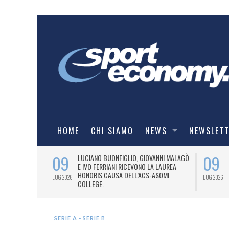
HOME
CHI SIAMO
NEWS
NEWSLET
09
09
PRESTI LA
LUCIANO BUONFIGLIO, GIOVANNI MALAGÒ
ELL’ASOMI
E IVO FERRIANI RICEVONO LA LAUREA
HONORIS CAUSA DELL’ACS-ASOMI
LUG 2026
LUG 2026
COLLEGE.
SERIE A - SERIE B