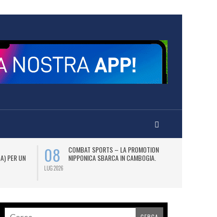
08
12
COMBAT SPORTS – LA PROMOTION
L
 A) PER UN
NIPPONICA SBARCA IN CAMBOGIA.
(2
AS
LUG 2026
LUG 2026