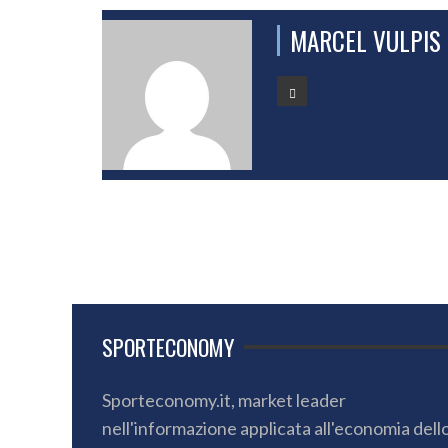
MARCEL VULPIS
SPORTECONOMY
Sporteconomy.it, market leader
nell'informazione applicata all'economia dell