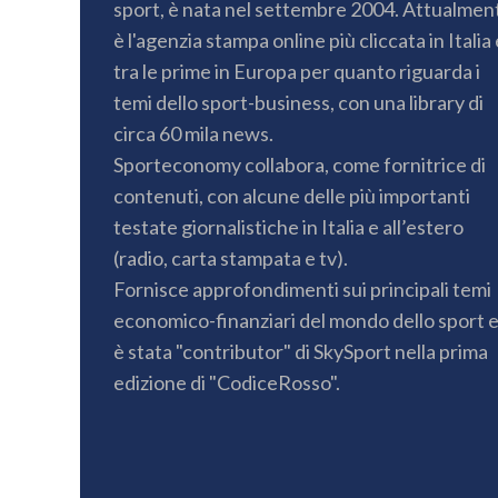
sport, è nata nel settembre 2004. Attualmen
è l'agenzia stampa online più cliccata in Italia 
tra le prime in Europa per quanto riguarda i
temi dello sport-business, con una library di
circa 60 mila news.
Sporteconomy collabora, come fornitrice di
contenuti, con alcune delle più importanti
testate giornalistiche in Italia e all’estero
(radio, carta stampata e tv).
Fornisce approfondimenti sui principali temi
economico-finanziari del mondo dello sport 
è stata "contributor" di SkySport nella prima
edizione di "CodiceRosso".