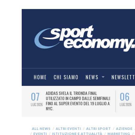
HOME
CHI SIAMO
NEWS
NEWSLET
07
06
I COMBAT
ADIDAS SVELA IL TRIONDA FINAL
IA.
UTILIZZATO IN CAMPO DALLE SEMIFINALI
FINO AL SUPER EVENTO DEL 19 LUGLIO A
LUG 2026
LUG 2026
NYC.
ALL NEWS
ALTRI EVENTI
ALTRI SPORT
AZIENDE
EVENTI
ISTITUZIONE E ATTUALITÀ
MARKETING