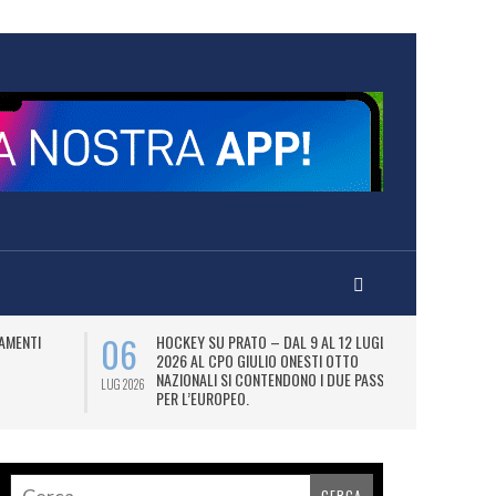
06
07
AMENTI
HOCKEY SU PRATO – DAL 9 AL 12 LUGLIO
LA
2026 AL CPO GIULIO ONESTI OTTO
(
NAZIONALI SI CONTENDONO I DUE PASS
OL
LUG 2026
LUG 2026
PER L’EUROPEO.
SI
DI