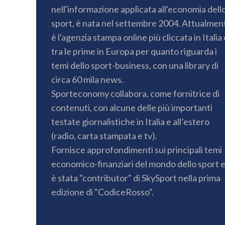
nell'informazione applicata all'economia dell
sport, è nata nel settembre 2004. Attualmen
è l'agenzia stampa online più cliccata in Italia 
tra le prime in Europa per quanto riguarda i
temi dello sport-business, con una library di
circa 60 mila news.
Sporteconomy collabora, come fornitrice di
contenuti, con alcune delle più importanti
testate giornalistiche in Italia e all’estero
(radio, carta stampata e tv).
Fornisce approfondimenti sui principali temi
economico-finanziari del mondo dello sport 
è stata "contributor" di SkySport nella prima
edizione di "CodiceRosso".