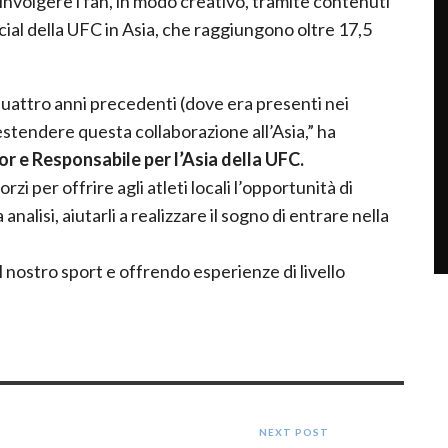
involgere i fan, in modo creativo, tramite contenuti
social della UFC in Asia, che raggiungono oltre 17,5
quattro anni precedenti (dove era presenti nei
estendere questa collaborazione all’Asia,” ha
r e Responsabile per l’Asia della UFC.
zi per offrire agli atleti locali l’opportunità di
a analisi, aiutarli a realizzare il sogno di entrare nella
 nostro sport e offrendo esperienze di livello
NEXT POST