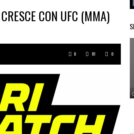
 CRESCE CON UFC (MMA)
S
0
81
0