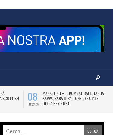
08
10
IRÀ
MARKETING – IL KOMBAT BALL, TARGATO
F
LA SCOTTISH
KAPPA, SARÀ IL PALLONE UFFICIALE
A
DELLA SERIE BKT.
LUG 2026
LUG 2026