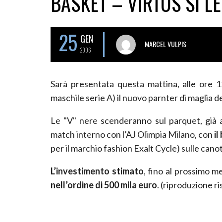
BASKET – VIRTUS SI LE
25
GEN
MARCEL VULPIS
2006
Sarà presentata questa mattina, alle ore 1
maschile serie A) il nuovo parnter di maglia de
Le "V" nere scenderanno sul parquet, già a
match interno con l’AJ Olimpia Milano, con
il
per il marchio fashion Exalt Cycle) sulle cano
L’investimento stimato
, fino al prossimo m
nell’ordine di 500 mila euro
. (riproduzione r