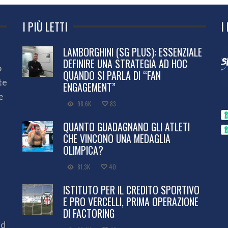
I PIÙ LETTI
I
LAMBORGHINI (SG PLUS): ESSENZIALE
DEFINIRE UNA STRATEGIA AD HOC
o
QUANDO SI PARLA DI “FAN
te
ENGAGEMENT”
e
98.6K
83
QUANTO GUADAGNANO GLI ATLETI
CHE VINCONO UNA MEDAGLIA
OLIMPICA?
81.3K
40
ISTITUTO PER IL CREDITO SPORTIVO
E PRO VERCELLI, PRIMA OPERAZIONE
DI FACTORING
ed