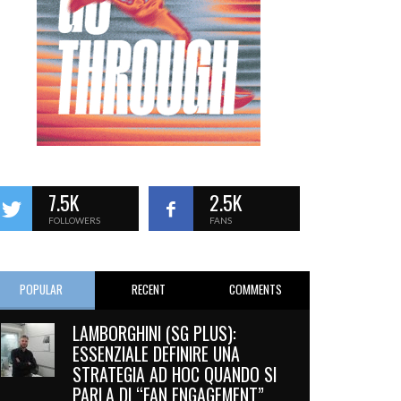
7.5K
2.5K
FOLLOWERS
FANS
POPULAR
RECENT
COMMENTS
LAMBORGHINI (SG PLUS):
ESSENZIALE DEFINIRE UNA
STRATEGIA AD HOC QUANDO SI
PARLA DI “FAN ENGAGEMENT”