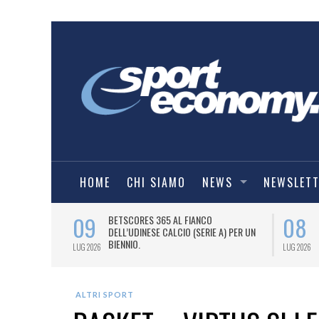
HOME
CHI SIAMO
NEWS
NEWSLET
09
08
 NUOVA AWAY
BETSCORES 365 AL FIANCO
DELL’UDINESE CALCIO (SERIE A) PER UN
BIENNIO.
LUG 2026
LUG 2026
ALTRI SPORT