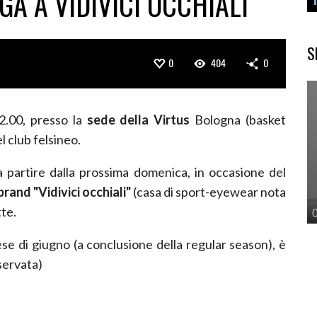
GA A VIDIVICI OCCHIALI
S
0
404
0
2.00, presso la
sede della Virtus
Bologna (basket
l club felsineo.
 partire dalla prossima domenica, in occasione del
 brand "Vidivici occhiali"
(casa di sport-eyewear nota
tte.
ese di giugno (a conclusione della regular season), è
iservata)