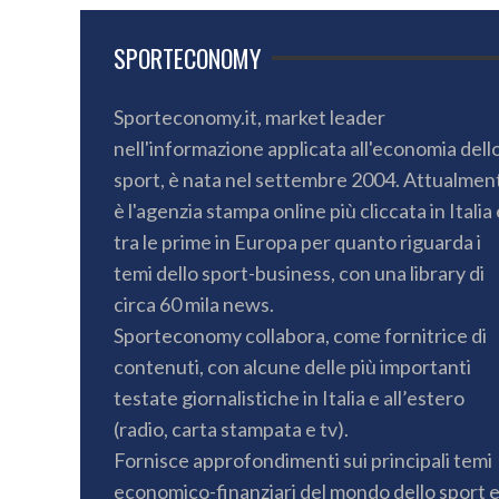
SPORTECONOMY
Sporteconomy.it, market leader
nell'informazione applicata all'economia dell
sport, è nata nel settembre 2004. Attualmen
è l'agenzia stampa online più cliccata in Italia 
tra le prime in Europa per quanto riguarda i
temi dello sport-business, con una library di
circa 60 mila news.
Sporteconomy collabora, come fornitrice di
contenuti, con alcune delle più importanti
testate giornalistiche in Italia e all’estero
(radio, carta stampata e tv).
Fornisce approfondimenti sui principali temi
economico-finanziari del mondo dello sport 