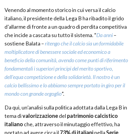
Venendo al momento storico in cui versa il calcio
italiano, il presidente della Lega B ha ribadito il grido
d’allarme di fronte a un quadro di perdita competitiva
che incide a cascata su tutto il sistema. “
Da anni
–
sostiene Balata –
ritengo che il calcio sia un formidabile
moltiplicatore di benessere sociale ed economico a
beneficio della comunità, avendo come punti di riferimento
fondamentali i superiori principi del merito sportivo,
dell’equa competizione e della solidarietà. Il nostro è un
calcio bellissimo e lo abbiamo sempre portato in giro per il
mondo con grande orgoglio
”.
Da qui, un’analisi sulla politica adottata dalla Lega B in
tema di
valorizzazione
del
patrimon
io calcistico
italiano
che, attraverso il minutaggio effettivo, ha
portato ad avere circa il
73% di italiani
nella
Serie