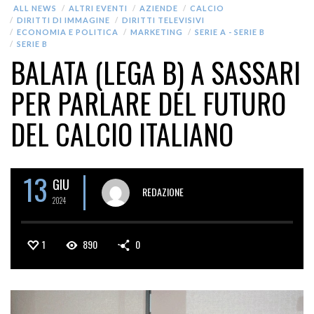
ALL NEWS
ALTRI EVENTI
AZIENDE
CALCIO
DIRITTI DI IMMAGINE
DIRITTI TELEVISIVI
ECONOMIA E POLITICA
MARKETING
SERIE A - SERIE B
SERIE B
BALATA (LEGA B) A SASSARI
PER PARLARE DEL FUTURO
DEL CALCIO ITALIANO
13
GIU
REDAZIONE
2024
1
890
0