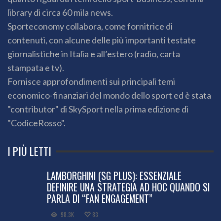
library di circa 60 mila news.
Sporteconomy collabora, come fornitrice di
contenuti, con alcune delle più importanti testate
giornalistiche in Italia e all’estero (radio, carta
stampata e tv).
Fornisce approfondimenti sui principali temi
economico-finanziari del mondo dello sport ed è stata
"contributor" di SkySport nella prima edizione di
"CodiceRosso".
I PIÙ LETTI
LAMBORGHINI (SG PLUS): ESSENZIALE
DEFINIRE UNA STRATEGIA AD HOC QUANDO SI
PARLA DI “FAN ENGAGEMENT”
98.3K
83