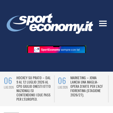
06
06
HOCKEY SU PRATO – DAL
MARKETING – JOMA
9 AL 12 LUGLIO 2026 AL
LANCIA UNA MAGLIA-
CPO GIULIO ONESTI OTTO
OPERA D’ARTE PER L’ACF
LUG 2026
LUG 2026
L
NAZIONALI SI
FIORENTINA (STAGIONE
CONTENDONO I DUE PASS
2026/27).
PER L’EUROPEO.