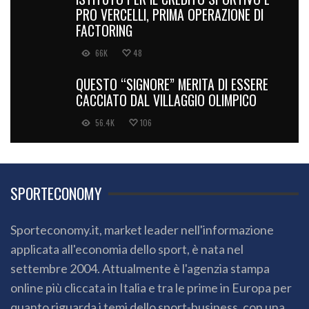
PRO VERCELLI, PRIMA OPERAZIONE DI
FACTORING
66K
48
QUESTO “SIGNORE” MERITA DI ESSERE
CACCIATO DAL VILLAGGIO OLIMPICO
56.4K
106
SPORTECONOMY
Sporteconomy.it, market leader nell'informazione
applicata all'economia dello sport, è nata nel
settembre 2004. Attualmente è l'agenzia stampa
online più cliccata in Italia e tra le prime in Europa per
quanto riguarda i temi dello sport-business, con una