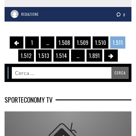
REDAZIONE
0
1
…
1.508
1.509
1.510
1.511
1.512
1.513
1.514
…
1.891
SPORTECONOMY TV