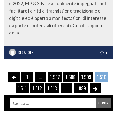
e 2022, MP & SIlva è attualmente impegnata nel
facilitare i diritti di trasmissione tradizionale e
digitale ed è aperta a manifestazioni di interesse
da parte di potenziali offerenti. Con il supporto
della
REDAZIONE
0
1
…
1.507
1.508
1.509
1.510
1.511
1.512
1.513
…
1.889