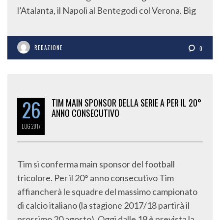
l’Atalanta, il Napoli al Bentegodi col Verona. Big
REDAZIONE
0
26
TIM MAIN SPONSOR DELLA SERIE A PER IL 20°
ANNO CONSECUTIVO
LUG
2017
Tim si conferma main sponsor del football
tricolore. Per il 20° anno consecutivo Tim
affiancherà le squadre del massimo campionato
di calcio italiano (la stagione 2017/18 partirà il
prossimo 20 agosto). Oggi dalle 19 è prevista la