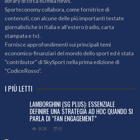
library di circa 60 mila news.
Sporteconomy collabora, come fornitrice di
contenuti, con alcune delle più importanti testate
giornalistiche in Italia e all’estero (radio, carta
stampata e tv).
Fornisce approfondimenti sui principali temi
economico-finanziari del mondo dello sport ed è stata
"contributor" di SkySport nella prima edizione di
"CodiceRosso".
I PIÙ LETTI
LAMBORGHINI (SG PLUS): ESSENZIALE
DEFINIRE UNA STRATEGIA AD HOC QUANDO SI
PARLA DI “FAN ENGAGEMENT”
98.8K
83