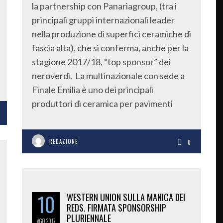
la partnership con Panariagroup, (tra i
principali gruppi internazionali leader
nella produzione di superfici ceramiche di
fascia alta), che si conferma, anche per la
stagione 2017/18, “top sponsor” dei
neroverdi. La multinazionale con sede a
Finale Emilia è uno dei principali
produttori di ceramica per pavimenti
REDAZIONE
0
10
WESTERN UNION SULLA MANICA DEI
REDS. FIRMATA SPONSORSHIP
PLURIENNALE
AGO
2017