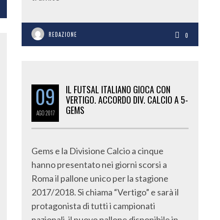
REDAZIONE
0
09
IL FUTSAL ITALIANO GIOCA CON
VERTIGO. ACCORDO DIV. CALCIO A 5-
GEMS
AGO
2017
Gems e la Divisione Calcio a cinque
hanno presentato nei giorni scorsi a
Roma il pallone unico per la stagione
2017/2018. Si chiama “Vertigo” e sarà il
protagonista di tutti i campionati
nazionali, il nuovo pallone disponibile in