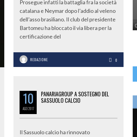
Prosegue infatti la battaglia fra la società
catalana e Neymar dopo l’addio al veleno
dell’asso brasiliano. Il club del presidente
Bartomeu ha bloccato il via libera per la
certificazione del
REDAZIONE
0
10
PANARIAGROUP A SOSTEGNO DEL
SASSUOLO CALCIO
AGO
2017
Il Sassuolo calcio ha rinnovato