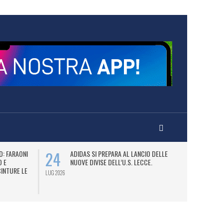
24
27
D: FARAONI
ADIDAS SI PREPARA AL LANCIO DELLE
A
 E
NUOVE DIVISE DELL’U.S. LECCE.
C
CINTURE LE
LUG 2026
LUG 2026