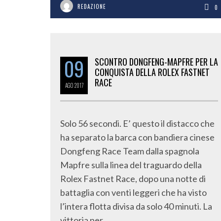
REDAZIONE
0
09
SCONTRO DONGFENG-MAPFRE PER LA
CONQUISTA DELLA ROLEX FASTNET
RACE
AGO
2017
Solo 56 secondi. E’ questo il distacco che
ha separato la barca con bandiera cinese
Dongfeng Race Team dalla spagnola
Mapfre sulla linea del traguardo della
Rolex Fastnet Race, dopo una notte di
battaglia con venti leggeri che ha visto
l’intera flotta divisa da solo 40 minuti. La
vittoria per