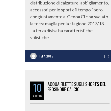
distribuzione di calzature, abbigliamento,
accessori per lo sport e il tempo libero,
congiuntamente al Genoa Cfc ha svelato
la terza maglia per la stagione 2017/18.
La terza divisa ha caratteristiche
stilistiche
REDAZIONE
0
10
ACQUA FILETTE SUGLI SHORTS DEL
FROSINONE CALCIO
AGO
2017