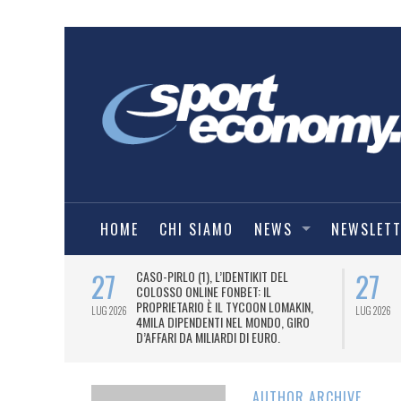
HOME
CHI SIAMO
NEWS
NEWSLET
27
27
X CALCIATORI
CASO-PIRLO (1), L’IDENTIKIT DEL
RATTI CON
COLOSSO ONLINE FONBET: IL
NE: DA TOTTI
PROPRIETARIO È IL TYCOON LOMAKIN,
LUG 2026
LUG 2026
RONALDINHO.
4MILA DIPENDENTI NEL MONDO, GIRO
D’AFFARI DA MILIARDI DI EURO.
AUTHOR ARCHIVE