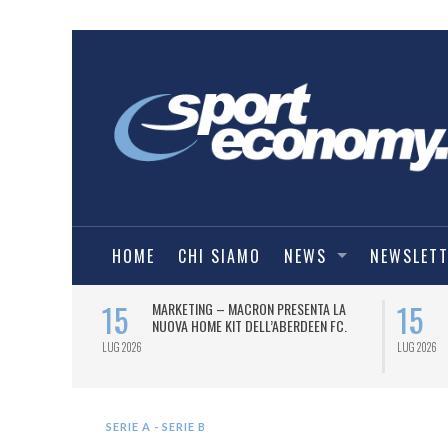
HOME
CHI SIAMO
NEWS
NEWSLET
15
15
ATE DI
MARKETING – MACRON PRESENTA LA
’INTELLIGENZA
NUOVA HOME KIT DELL’ABERDEEN FC.
LUG 2026
LUG 2026
SERIE A - SERIE B