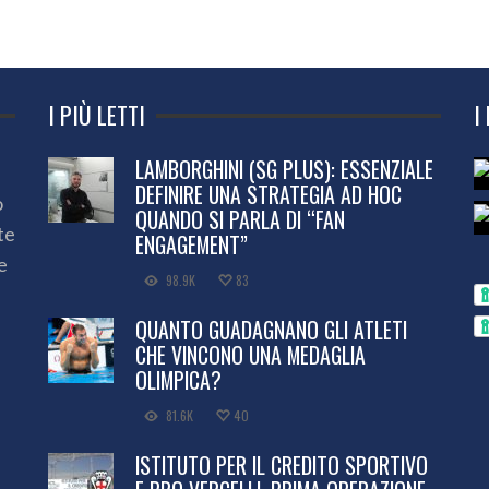
I PIÙ LETTI
I
LAMBORGHINI (SG PLUS): ESSENZIALE
DEFINIRE UNA STRATEGIA AD HOC
o
QUANDO SI PARLA DI “FAN
te
ENGAGEMENT”
e
98.9K
83
QUANTO GUADAGNANO GLI ATLETI
CHE VINCONO UNA MEDAGLIA
OLIMPICA?
81.6K
40
ISTITUTO PER IL CREDITO SPORTIVO