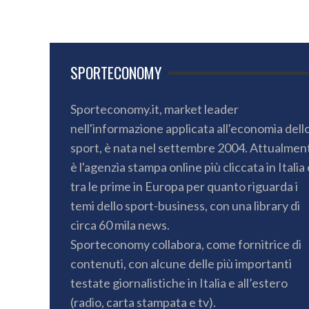
SPORTECONOMY
Sporteconomy.it, market leader
nell'informazione applicata all'economia dell
sport, è nata nel settembre 2004. Attualmen
è l'agenzia stampa online più cliccata in Italia 
tra le prime in Europa per quanto riguarda i
temi dello sport-business, con una library di
circa 60 mila news.
Sporteconomy collabora, come fornitrice di
contenuti, con alcune delle più importanti
testate giornalistiche in Italia e all’estero
(radio, carta stampata e tv).