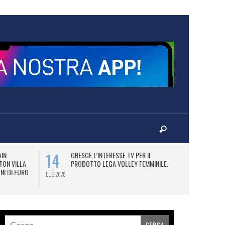
14
16
AIN
CRESCE L’INTERESSE TV PER IL
I
TON VILLA
PRODOTTO LEGA VOLLEY FEMMINILE.
CE
NI DI EURO
SP
LUG 2026
LUG 2026