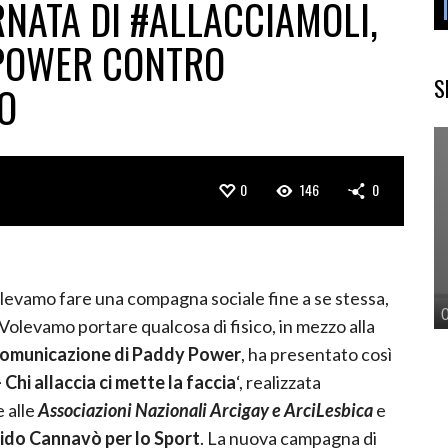
ORNATA DI #ALLACCIAMOLI,
Y POWER CONTRO
S
O
0
146
0
volevamo fare una compagna sociale fine a se stessa,
 Volevamo portare qualcosa di fisico, in mezzo alla
 comunicazione di Paddy Power
, ha presentato così
Chi allaccia ci mette la faccia
‘, realizzata
e alle
Associazioni Nazionali Arcigay e ArciLesbica
e
do Cannavò per lo Sport
. La nuova campagna di