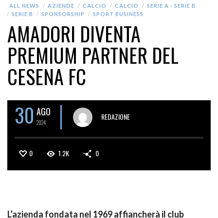
ALL NEWS
AZIENDE
CALCIO
CALCIO
SERIE A - SERIE B
SERIE B
SPONSORSHIP
SPORT BUSINESS
AMADORI DIVENTA
PREMIUM PARTNER DEL
CESENA FC
30
AGO
REDAZIONE
2024
0
1.2K
0
L’azienda fondata nel 1969 affiancherà il club