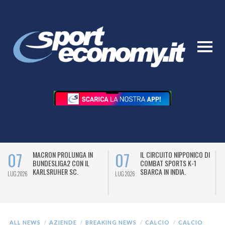
07
07
MACRON PROLUNGA IN
IL CIRCUITO NIPPONICO DI
BUNDESLIGA2 CON IL
COMBAT SPORTS K-1
KARLSRUHER SC.
SBARCA IN INDIA.
LUG 2026
LUG 2026
L
ALL NEWS
AZIENDE
BREAKING NEWS
CALCIO
CALCIO