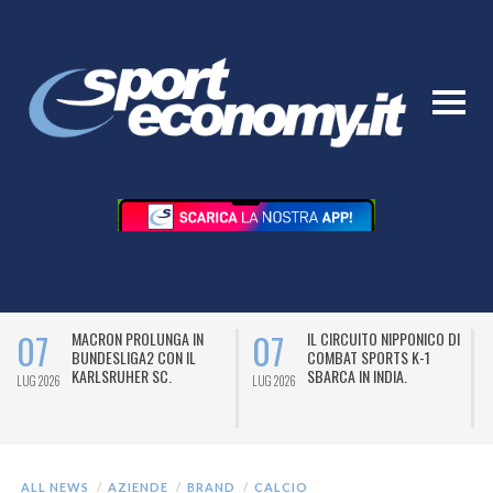
07
07
MACRON PROLUNGA IN
IL CIRCUITO NIPPONICO DI
BUNDESLIGA2 CON IL
COMBAT SPORTS K-1
KARLSRUHER SC.
SBARCA IN INDIA.
LUG 2026
LUG 2026
L
ALL NEWS
AZIENDE
BRAND
CALCIO