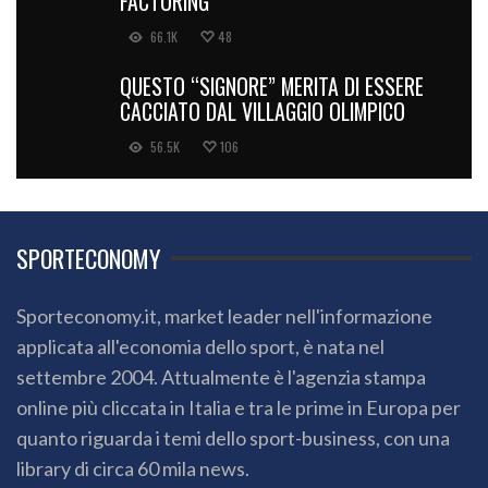
FACTORING
66.1K
48
QUESTO “SIGNORE” MERITA DI ESSERE
CACCIATO DAL VILLAGGIO OLIMPICO
56.5K
106
SPORTECONOMY
Sporteconomy.it, market leader nell'informazione
applicata all'economia dello sport, è nata nel
settembre 2004. Attualmente è l'agenzia stampa
online più cliccata in Italia e tra le prime in Europa per
quanto riguarda i temi dello sport-business, con una
library di circa 60 mila news.