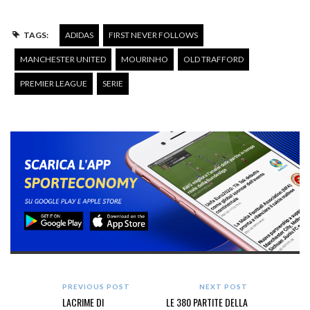
TAGS:
ADIDAS
FIRST NEVER FOLLOWS
MANCHESTER UNITED
MOURINHO
OLD TRAFFORD
PREMIER LEAGUE
SERIE
PREVIOUS POST
NEXT POST
LACRIME DI
LE 380 PARTITE DELLA