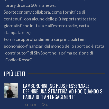
library di circa 60 mila news.
Sporteconomy collabora, come fornitrice di
contenuti, con alcune delle più importanti testate
giornalistiche in Italia e all’estero (radio, carta
stampata e tv).
Fornisce approfondimenti sui principali temi
economico-finanziari del mondo dello sport ed è stata
"contributor" di SkySport nella prima edizione di
"CodiceRosso".
I PIÙ LETTI
LAMBORGHINI (SG PLUS): ESSENZIALE
DEFINIRE UNA STRATEGIA AD HOC QUANDO SI
PARLA DI “FAN ENGAGEMENT”
98.7K
83