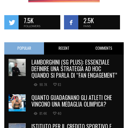
7.5K
2.5K
FOLLOWERS
FANS
POPULAR
RECENT
COMMENTS
LAMBORGHINI (SG PLUS): ESSENZIALE
DEFINIRE UNA STRATEGIA AD HOC
QUANDO SI PARLA DI “FAN ENGAGEMENT”
98.7K
83
QUANTO GUADAGNANO GLI ATLETI CHE
VINCONO UNA MEDAGLIA OLIMPICA?
81.4K
40
ISTITUTO PER IL CREDITO SPORTIVO E