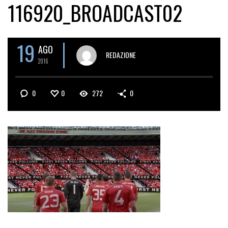
116920_BROADCAST02
19
AGO
REDAZIONE
2016
0
0
272
0