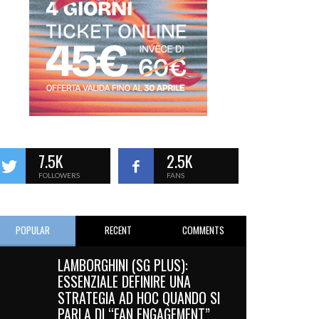
7.5K
2.5K
FOLLOWERS
FANS
POPULAR
RECENT
COMMENTS
LAMBORGHINI (SG PLUS):
ESSENZIALE DEFINIRE UNA
STRATEGIA AD HOC QUANDO SI
PARLA DI “FAN ENGAGEMENT”