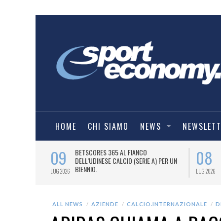
HOME
CHI SIAMO
NEWS
NEWSLET
09
08
 NUOVA AWAY
BETSCORES 365 AL FIANCO
DELL’UDINESE CALCIO (SERIE A) PER UN
BIENNIO.
LUG 2026
LUG 2026
ALL NEWS
AZIENDE
CALCIO.INTERNAZIONALE
D