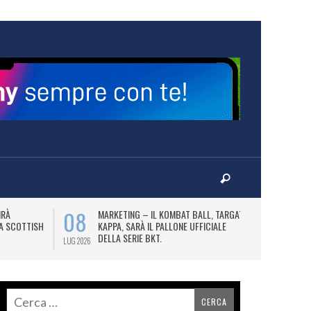
08
10
IRÀ
MARKETING – IL KOMBAT BALL, TARGATO
F
LA SCOTTISH
KAPPA, SARÀ IL PALLONE UFFICIALE
A
DELLA SERIE BKT.
LUG 2026
LUG 2026