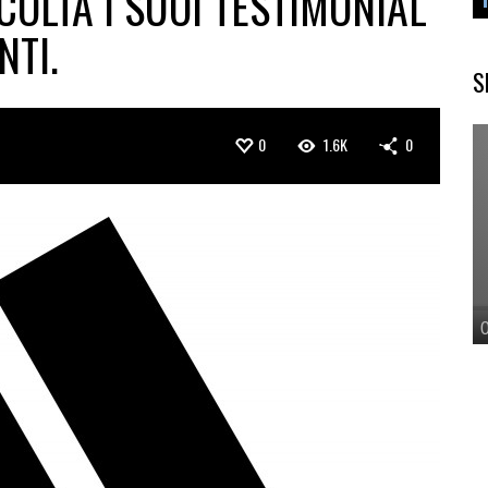
OLTA I SUOI TESTIMONIAL
NTI.
S
0
1.6K
0