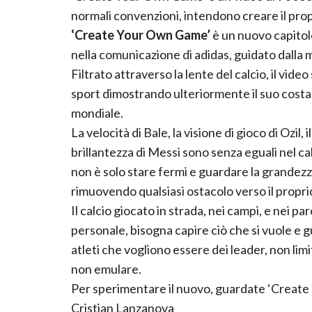
normali convenzioni, intendono creare il pro
‘Create Your Own Game’
è un nuovo capitol
nella comunicazione di adidas, guidato dalla m
Filtrato attraverso la lente del calcio, il vide
sport dimostrando ulteriormente il suo costant
mondiale.
La velocità di Bale, la visione di gioco di Ozil, 
brillantezza di Messi sono senza eguali nel cal
non è solo stare fermi e guardare la grandezza 
rimuovendo qualsiasi ostacolo verso il propri
Il calcio giocato in strada, nei campi, e nei pa
personale, bisogna capire ciò che si vuole e g
atleti che vogliono essere dei leader, non limi
non emulare.
Per sperimentare il nuovo, guardate ‘Create
Cristian Lanzanova