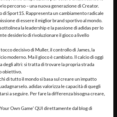
prio percorso – una nuova generazione di Creator.
o di Sport15. Rappresenta un cambiamento radicale
issione di essere il miglior brand sportivo al mondo.
o sottolinea la leadership e la passione di adidas per lo
e desiderio di rivoluzionare il gioco a livello
il tocco decisivo di Muller, il controllo di James, la
cio moderno. Ma il gioco è cambiato. Il calcio di oggi
degli altri: si tratta di trovare la propria strada
o obiettivo.
rchi di tutto il mondo si basa sul creare un impatto
uadagnarselo. adidas valorizza le capacità di quegli
tarsi a seguire. Per fare la differenza bisogna creare,
 Your Own Game’ QUI direttamente dal blog di