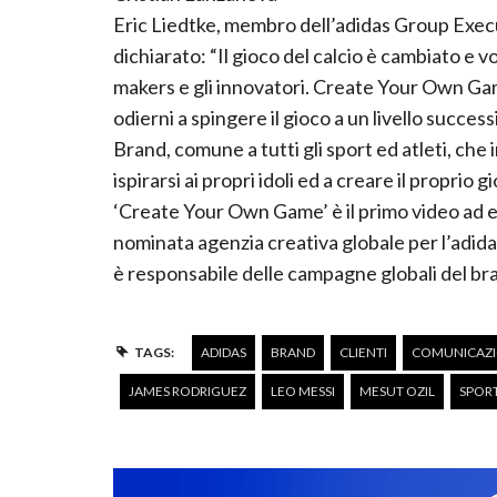
Eric Liedtke, membro dell’adidas Group Execu
dichiarato: “Il gioco del calcio è cambiato e vo
makers e gli innovatori. Create Your Own Ga
odierni a spingere il gioco a un livello succe
Brand, comune a tutti gli sport ed atleti, che
ispirarsi ai propri idoli ed a creare il proprio gi
‘Create Your Own Game’ è il primo video ad e
nominata agenzia creativa globale per l’adida
è responsabile delle campagne globali del bran
TAGS:
ADIDAS
BRAND
CLIENTI
COMUNICAZIO
JAMES RODRIGUEZ
LEO MESSI
MESUT OZIL
SPOR