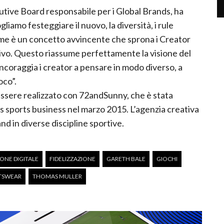
tive Board responsabile per i Global Brands, ha
gliamo festeggiare il nuovo, la diversità, i rule
me è un concetto avvincente che sprona i Creator
ssivo. Questo riassume perfettamente la visione del
 incoraggia i creator a pensare in modo diverso, a
oco”.
ssere realizzato con 72andSunny, che è stata
s sports business nel marzo 2015. L’agenzia creativa
d in diverse discipline sportive.
NE DIGITALE
FIDELIZZAZIONE
GARETH BALE
GIOCHI
TSWEAR
THOMAS MULLER