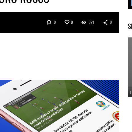
0
0
321
0
S