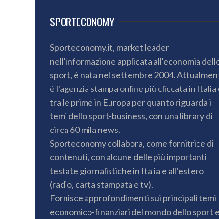
SPORTECONOMY
Sporteconomy.it, market leader
nell'informazione applicata all'economia dell
sport, è nata nel settembre 2004. Attualmen
è l'agenzia stampa online più cliccata in Italia 
tra le prime in Europa per quanto riguarda i
temi dello sport-business, con una library di
circa 60 mila news.
Sporteconomy collabora, come fornitrice di
contenuti, con alcune delle più importanti
testate giornalistiche in Italia e all’estero
(radio, carta stampata e tv).
Fornisce approfondimenti sui principali temi
economico-finanziari del mondo dello sport 