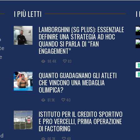
I PIÙ LETTI
I
LAMBORGHINI (SG PLUS): ESSENZIALE
DEFINIRE UNA STRATEGIA AD HOC
o
QUANDO SI PARLA DI “FAN
te
ENGAGEMENT”
e
98.4K
83
QUANTO GUADAGNANO GLI ATLETI
CHE VINCONO UNA MEDAGLIA
OLIMPICA?
81.1K
40
ISTITUTO PER IL CREDITO SPORTIVO
E PRO VERCELLI, PRIMA OPERAZIONE
DI FACTORING
ed
66.1K
48