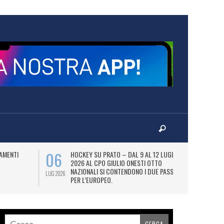
06
07
AMENTI
HOCKEY SU PRATO – DAL 9 AL 12 LUGLIO
LA
2026 AL CPO GIULIO ONESTI OTTO
(
NAZIONALI SI CONTENDONO I DUE PASS
OL
LUG 2026
LUG 2026
PER L’EUROPEO.
SI
DI