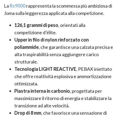
La
Rs9000
rappresenta la scommessa più ambiziosa di
Joma sulla leggerezza applicata alla competizione.
126,1 grammi di peso
, orientati alla
competizione d’élite.
Upper in filo di nylon rinforzato con
poliammide
, che garantisce una calzata precisa e
alta traspirabilità senza aggiungere carico
strutturale.
Tecnologia LIGHT REACTIVE
, PEBAX iniettato
che offre reattività esplosiva e ammortizzazione
ottimizzata.
Piastra interna in carbonio
, progettata per
massimizzare il ritorno di energia e stabilizzare la
transizione ad alte velocità.
Drop di 8 mm
, che favorisce una sensazione di