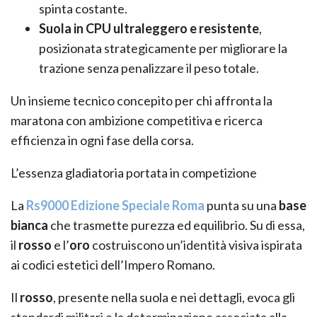
spinta costante.
Suola in CPU ultraleggero e resistente
,
posizionata strategicamente per migliorare la
trazione senza penalizzare il peso totale.
Un insieme tecnico concepito per chi affronta la
maratona con ambizione competitiva e ricerca
efficienza in ogni fase della corsa.
L’essenza gladiatoria portata in competizione
La
Rs9000 Edizione Speciale Roma
punta su una
base
bianca
che trasmette purezza ed equilibrio. Su di essa,
il
rosso
e l’
oro
costruiscono un’identità visiva ispirata
ai codici estetici dell’Impero Romano.
Il
rosso
, presente nella suola e nei dettagli, evoca gli