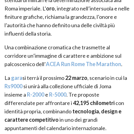
stendardi militari e la determinazione associata alla
Roma imperiale. L’
oro
, integrato nell’intersuola e nelle
finiture grafiche, richiama la grandezza, l’onore e
l’autorità che hanno definito una delle civiltà più
influenti della storia.
Una combinazione cromatica che trasmette al
corridore un’immagine di carattere e ambizione sul
palcoscenico dell’
ACEA Run Rome The Marathon
.
La
gara
si terrà il prossimo
22 marzo
, scenario in cui la
Rs9000
si unirà alla collezione ufficiale di Joma
insieme a
R-2000
e
R-5000
. Tre proposte
differenziate per affrontare i
42,195 chilometri
con
identità propria, combinando
tecnologia, design e
carattere competitivo
in uno dei grandi
appuntamenti del calendario internazionale.