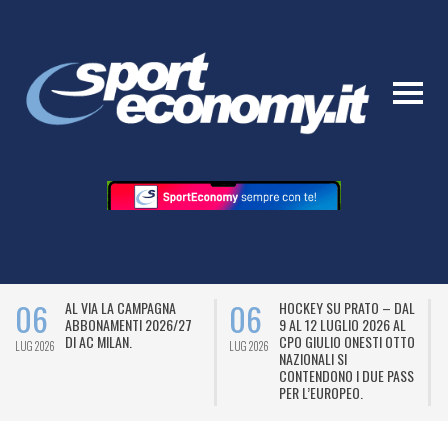
06
06
AL VIA LA CAMPAGNA
HOCKEY SU PRATO – DAL
ABBONAMENTI 2026/27
9 AL 12 LUGLIO 2026 AL
DI AC MILAN.
CPO GIULIO ONESTI OTTO
LUG 2026
LUG 2026
L
NAZIONALI SI
CONTENDONO I DUE PASS
PER L’EUROPEO.