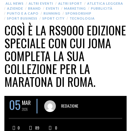
ALL NEWS
ALTRI EVENTI
ALTRI SPORT
ATLETICA LEGGERA
AZIENDE
BRAND
EVENTI
MARKETING
PUBBLICITÀ
PUNTO E A CAPO
RUNNING
SPONSORSHIP
SPORT BUSINESS
SPORT CITY
TECNOLOGIA
COSÌ È LA RS9000 EDIZIONE
SPECIALE CON CUI JOMA
COMPLETA LA SUA
COLLEZIONE PER LA
MARATONA DI ROMA.
05
MAR
REDAZIONE
2026
0
89
0