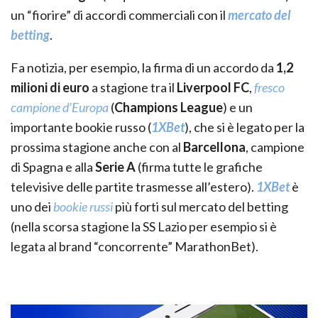
un “fiorire” di accordi commerciali con il
mercato del
betting
.
Fa notizia, per esempio, la firma di un accordo da
1,2
milioni di euro
a stagione tra il
Liverpool FC
,
fresco
campione d’Europa
(
Champions League
) e un
importante bookie russo (
1XBet
), che si è legato per la
prossima stagione anche con al
Barcellona
, campione
di Spagna e alla
Serie A
(firma tutte le grafiche
televisive delle partite trasmesse all’estero).
1XBet
è
uno dei
bookie russi
più forti sul mercato del betting
(nella scorsa stagione la SS Lazio per esempio si è
legata al brand “concorrente” MarathonBet).