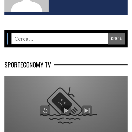
SPORTECONOMY TV