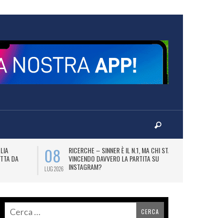
08
09
LIA
RICERCHE – SINNER È IL N.1, MA CHI STA
B
TTA DA
VINCENDO DAVVERO LA PARTITA SU
DE
INSTAGRAM?
BI
LUG 2026
LUG 2026