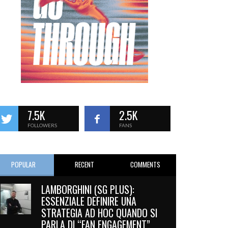
7.5K
2.5K
FOLLOWERS
FANS
POPULAR
RECENT
COMMENTS
LAMBORGHINI (SG PLUS):
ESSENZIALE DEFINIRE UNA
STRATEGIA AD HOC QUANDO SI
PARLA DI “FAN ENGAGEMENT”