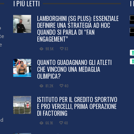
I PIÙ LETTI
I
LAMBORGHINI (SG PLUS): ESSENZIALE
DEFINIRE UNA STRATEGIA AD HOC
o
QUANDO SI PARLA DI “FAN
te
ENGAGEMENT”
e
98.5K
83
QUANTO GUADAGNANO GLI ATLETI
CHE VINCONO UNA MEDAGLIA
OLIMPICA?
81.2K
40
ISTITUTO PER IL CREDITO SPORTIVO
E PRO VERCELLI, PRIMA OPERAZIONE
DI FACTORING
ed
66.1K
48