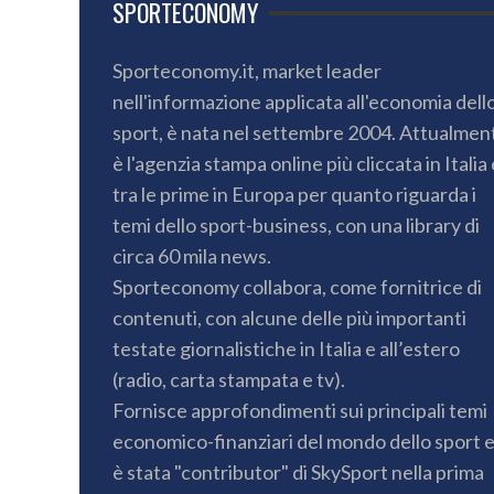
SPORTECONOMY
Sporteconomy.it, market leader
nell'informazione applicata all'economia dell
sport, è nata nel settembre 2004. Attualmen
è l'agenzia stampa online più cliccata in Italia 
tra le prime in Europa per quanto riguarda i
temi dello sport-business, con una library di
circa 60 mila news.
Sporteconomy collabora, come fornitrice di
contenuti, con alcune delle più importanti
testate giornalistiche in Italia e all’estero
(radio, carta stampata e tv).
Fornisce approfondimenti sui principali temi
economico-finanziari del mondo dello sport 
è stata "contributor" di SkySport nella prima