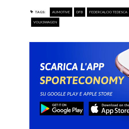
TAGS:
AUMOTIVE
DFB
FEDERCALCIO TEDESCA
VOLKSWAGEN