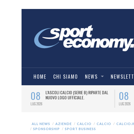
HOME
CHI SIAMO
NEWS
NEWSLET
08
08
BALL, TARGATO
L’ASCOLI CALCIO (SERIE B) RIPARTE DAL
FFICIALE
NUOVO LOGO UFFICIALE.
LUG 2026
LUG 2026
ALL NEWS
AZIENDE
CALCIO
CALCIO
CALCIO.
SPONSORSHIP
SPORT BUSINESS