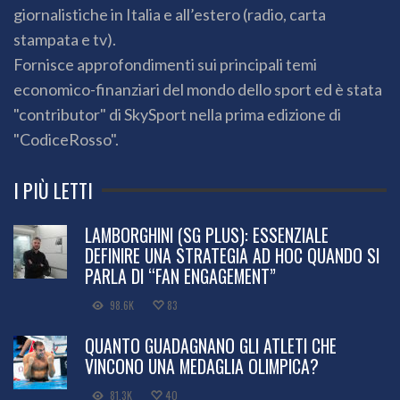
giornalistiche in Italia e all’estero (radio, carta
stampata e tv).
Fornisce approfondimenti sui principali temi
economico-finanziari del mondo dello sport ed è stata
"contributor" di SkySport nella prima edizione di
"CodiceRosso".
I PIÙ LETTI
LAMBORGHINI (SG PLUS): ESSENZIALE
DEFINIRE UNA STRATEGIA AD HOC QUANDO SI
PARLA DI “FAN ENGAGEMENT”
98.6K
83
QUANTO GUADAGNANO GLI ATLETI CHE
VINCONO UNA MEDAGLIA OLIMPICA?
81.3K
40