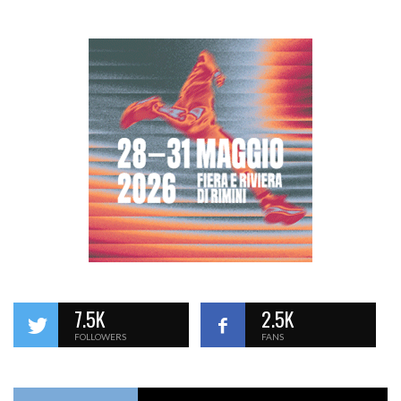
7.5K
2.5K
FOLLOWERS
FANS