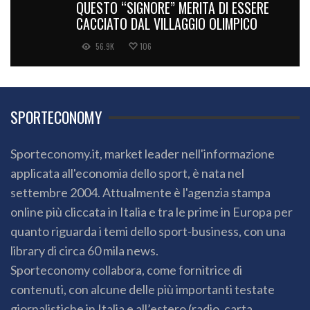
QUESTO “SIGNORE” MERITA DI ESSERE
CACCIATO DAL VILLAGGIO OLIMPICO
56.9K
106
SPORTECONOMY
Sporteconomy.it, market leader nell'informazione
applicata all'economia dello sport, è nata nel
settembre 2004. Attualmente è l'agenzia stampa
online più cliccata in Italia e tra le prime in Europa per
quanto riguarda i temi dello sport-business, con una
library di circa 60 mila news.
Sporteconomy collabora, come fornitrice di
contenuti, con alcune delle più importanti testate
giornalistiche in Italia e all’estero (radio, carta