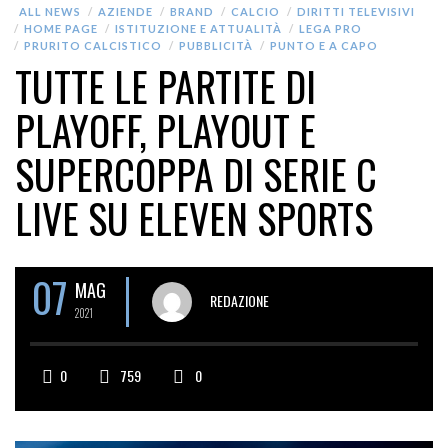
ALL NEWS
AZIENDE
BRAND
CALCIO
DIRITTI TELEVISIVI
HOME PAGE
ISTITUZIONE E ATTUALITÀ
LEGA PRO
PRURITO CALCISTICO
PUBBLICITÀ
PUNTO E A CAPO
TUTTE LE PARTITE DI
PLAYOFF, PLAYOUT E
SUPERCOPPA DI SERIE C
LIVE SU ELEVEN SPORTS
07
MAG
REDAZIONE
2021
0
759
0