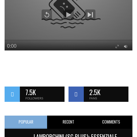
7.5K
2.5K
FOLLOWERS
FANS
POPULAR
RECENT
COMMENTS
LAMBORGHINI (SG PLUS): ESSENZIALE