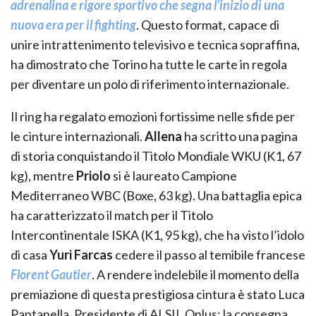
adrenalina e rigore sportivo che segna l’inizio di una
nuova era per il fighting
. Questo format, capace di
unire intrattenimento televisivo e tecnica sopraffina,
ha dimostrato che Torino ha tutte le carte in regola
per diventare un polo di riferimento internazionale.
Il ring ha regalato emozioni fortissime nelle sfide per
le cinture internazionali.
Allena
ha scritto una pagina
di storia conquistando il Titolo Mondiale WKU (K1, 67
kg), mentre
Priolo
si è laureato Campione
Mediterraneo WBC (Boxe, 63 kg). Una battaglia epica
ha caratterizzato il match per il Titolo
Intercontinentale ISKA (K1, 95 kg), che ha visto l’idolo
di casa
Yuri Farcas
cedere il passo al temibile francese
Florent Gautier
. A rendere indelebile il momento della
premiazione di questa prestigiosa cintura è stato Luca
Pantanella, Presidente di ALSIL Onlus: la consegna