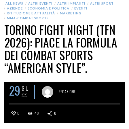
ALL NEWS
ALTRI EVENTI
ALTRI IMPIANTI
ALTRI SPORT
AZIENDE
ECONOMIA E POLITICA
EVENTI
ISTITUZIONE E ATTUALITÀ
MARKETING
MMA-COMBAT SPORTS
TORINO FIGHT NIGHT (TFN
2026): PIACE LA FORMULA
DEI COMBAT SPORTS
“AMERICAN STYLE”.
29
GIU
REDAZIONE
2026
0
40
0